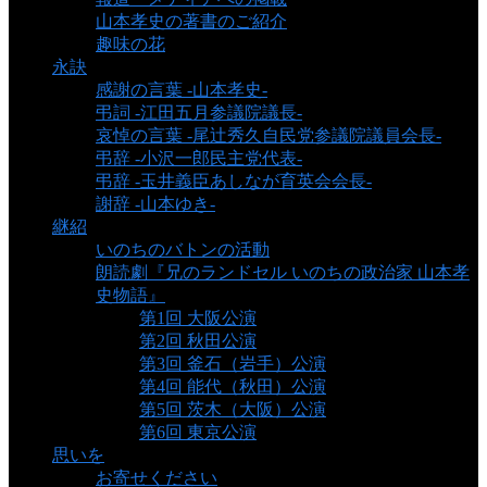
山本孝史の著書のご紹介
趣味の花
永訣
感謝の言葉 -山本孝史-
弔詞 -江田五月参議院議長-
哀悼の言葉 -尾辻秀久自民党参議院議員会長-
弔辞 -小沢一郎民主党代表-
弔辞 -玉井義臣あしなが育英会会長-
謝辞 -山本ゆき-
継紹
いのちのバトンの活動
朗読劇『兄のランドセル いのちの政治家 山本孝
史物語』
第1回 大阪公演
第2回 秋田公演
第3回 釜石（岩手）公演
第4回 能代（秋田）公演
第5回 茨木（大阪）公演
第6回 東京公演
思いを
お寄せください