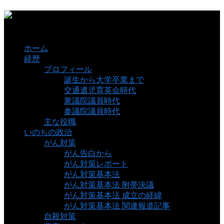
ホーム
経歴
プロフィール
誕生から大学卒業まで
交通遺児育英会時代
衆議院議員時代
参議院議員時代
主な役職
いのちの政治
がん対策
がん告白から
がん対策レポート
がん対策基本法
がん対策基本法 附帯決議
がん対策基本法 成立の経緯
がん対策基本法 関連報道記事
自殺対策