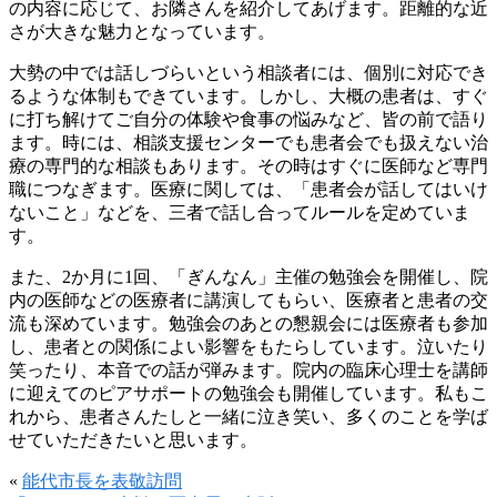
の内容に応じて、お隣さんを紹介してあげます。距離的な近
さが大きな魅力となっています。
大勢の中では話しづらいという相談者には、個別に対応でき
るような体制もできています。しかし、大概の患者は、すぐ
に打ち解けてご自分の体験や食事の悩みなど、皆の前で語り
ます。時には、相談支援センターでも患者会でも扱えない治
療の専門的な相談もあります。その時はすぐに医師など専門
職につなぎます。医療に関しては、「患者会が話してはいけ
ないこと」などを、三者で話し合ってルールを定めていま
す。
また、2か月に1回、「ぎんなん」主催の勉強会を開催し、院
内の医師などの医療者に講演してもらい、医療者と患者の交
流も深めています。勉強会のあとの懇親会には医療者も参加
し、患者との関係によい影響をもたらしています。泣いたり
笑ったり、本音での話が弾みます。院内の臨床心理士を講師
に迎えてのピアサポートの勉強会も開催しています。私もこ
れから、患者さんたしと一緒に泣き笑い、多くのことを学ば
せていただきたいと思います。
«
能代市長を表敬訪問