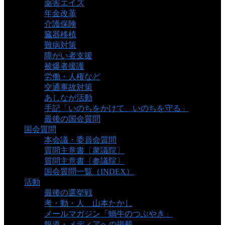
薬害エイズ
年金改革
介護保険
臓器移植
難病対策
障がい者支援
被爆者援護
労働・人権など
交通事故対策
あしなが活動
手記「いのちをかけて、いのちを守る」
最後の国会質問
国会質問
本会議・委員会質問
質問主意書〔衆議院〕
質問主意書〔参議院〕
国会質問一覧（INDEX）
活動
最後の選挙戦
考・動・人 山本たかし
メールマガジン「蝸牛のつぶやき」
報道・メディアへの掲載