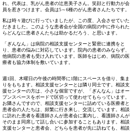
れ、代表は、乳がん患者の辻恵美子さん。笑顔と行動力が会
員を惹きつけます。会員は5～6種のがん患者さんたちです。
私は時々遊びに行っていましたが、この度、入会させていた
だきました。このような患者会が全国の病院の中に作られた
らどんなに患者さんたちは助かるだろう、と思います。
「ぎんなん」は病院の相談支援センターと緊密に連携をと
り、患者の悩みに対応しています。院内の患者のみならず、
他病院の患者も受け入れています。医師をはじめ、病院の医
療者も協力体制を敷いています。
週1回、木曜日の午後の時間帯に1階にスペースを借り、集ま
りをもちます。相談支援センターとは隣り同士です。相談支
援センターの方は、小さな個室ですが、「ぎんなん」はオー
プンスペースをボードで区切って使わせてもらっています。
お隣さんですので、相談支援センターに詰めている医療者と
患者会の人たちは、頻繁に行き来し、交流しています。相談
に訪れた患者を看護師さんが患者会に案内し、看護師さんが
そのまま同席して話し合いに参加することもあります。相談
支援センターと患者会、どちらを患者が先に訪ねても、相談