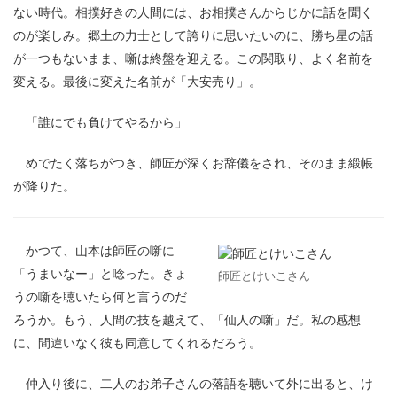
ない時代。相撲好きの人間には、お相撲さんからじかに話を聞く
のが楽しみ。郷土の力士として誇りに思いたいのに、勝ち星の話
が一つもないまま、噺は終盤を迎える。この関取り、よく名前を
変える。最後に変えた名前が「大安売り」。
「誰にでも負けてやるから」
めでたく落ちがつき、師匠が深くお辞儀をされ、そのまま緞帳
が降りた。
かつて、山本は師匠の噺に
「うまいなー」と唸った。きょ
師匠とけいこさん
うの噺を聴いたら何と言うのだ
ろうか。もう、人間の技を越えて、「仙人の噺」だ。私の感想
に、間違いなく彼も同意してくれるだろう。
仲入り後に、二人のお弟子さんの落語を聴いて外に出ると、け