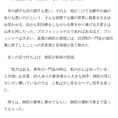
耳の調子も目の調子も悪い。その上、頬がこけて治療中の歯の
坐りも悪いのだという。そんな状態でも噺の世界に観客を引き込
み笑わせる。抗がん剤治療をしながら仕事をやり遂げる大変さは
山本も同じだった。プロフェッショナルであればあるほど、プレ
ッシャーは大きい。楽屋の師匠の表情には、2日間の一門会が成功
裏に終了したことへの充実感と安堵感が見て取れた。
近くの店で打ち上げ。師匠が乾杯の音頭。
「気力はある。来年の一門会の時は、私のがんは治っている」
と力強いお言葉。20人余りの参加者から大きな拍手。師匠の耳に
ガンガン響いているのでは、と私は少し音をセーブし拍手を送っ
た。
帰りは、師匠の愛車に乗せてもらい、師匠の運転で家まで送っ
てもらった。