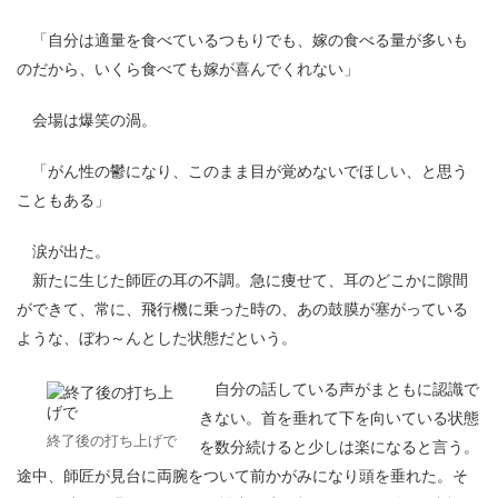
「自分は適量を食べているつもりでも、嫁の食べる量が多いも
のだから、いくら食べても嫁が喜んでくれない」
会場は爆笑の渦。
「がん性の鬱になり、このまま目が覚めないでほしい、と思う
こともある」
涙が出た。
新たに生じた師匠の耳の不調。急に痩せて、耳のどこかに隙間
ができて、常に、飛行機に乗った時の、あの鼓膜が塞がっている
ような、ぼわ～んとした状態だという。
自分の話している声がまともに認識で
きない。首を垂れて下を向いている状態
終了後の打ち上げで
を数分続けると少しは楽になると言う。
途中、師匠が見台に両腕をついて前かがみになり頭を垂れた。そ