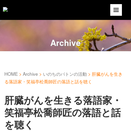
Archive
HOME
>
Archive
>
いのちのバトンの活動
>
肝臓がんを生き
る落語家・笑福亭松喬師匠の落語と話を聴く
肝臓がんを生きる落語家・
笑福亭松喬師匠の落語と話
を聴く