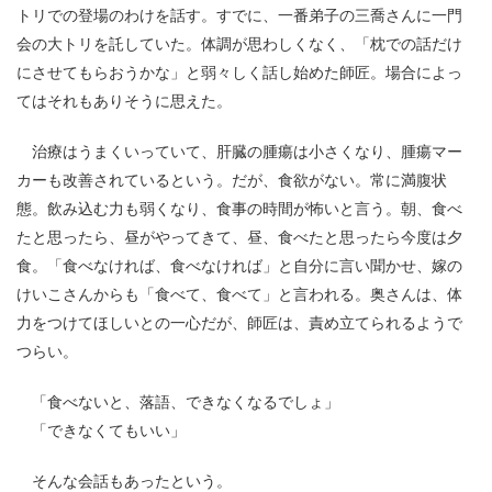
トリでの登場のわけを話す。すでに、一番弟子の三喬さんに一門
会の大トリを託していた。体調が思わしくなく、「枕での話だけ
にさせてもらおうかな」と弱々しく話し始めた師匠。場合によっ
てはそれもありそうに思えた。
治療はうまくいっていて、肝臓の腫瘍は小さくなり、腫瘍マー
カーも改善されているという。だが、食欲がない。常に満腹状
態。飲み込む力も弱くなり、食事の時間が怖いと言う。朝、食べ
たと思ったら、昼がやってきて、昼、食べたと思ったら今度は夕
食。「食べなければ、食べなければ」と自分に言い聞かせ、嫁の
けいこさんからも「食べて、食べて」と言われる。奥さんは、体
力をつけてほしいとの一心だが、師匠は、責め立てられるようで
つらい。
「食べないと、落語、できなくなるでしょ」
「できなくてもいい」
そんな会話もあったという。