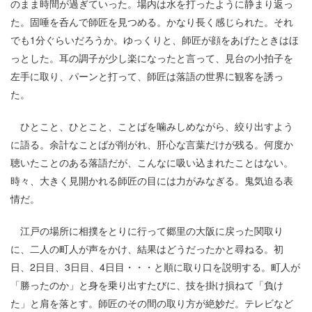
のまま時間が過ぎていった。場内は水を打ったように静まり返っ
た。固唾を呑んで師匠を見つめる。かなり長く感じられた。それ
でも1分ぐらいだろうか。ゆっくりと、師匠が顔をあげたときはほ
っとした。耳の調子が少し楽になったと言って、見台の小拍子を
左手に取り、パーンと打って、師匠は落語の世界に観客を誘っ
た。
ひとこと、ひとこと、ことばを噛みしめながら、絞り出すよう
に語る。余計なことばが削がれ、肝心な言葉だけが残る。何度か
聴いたことのある落語だが、こんなに吸い込まれたことはない。
時々、大きく見開かれる師匠の目には力がみなぎる。鬼気迫る表
情だ。
江戸の場所に相撲をとりに行って郷里の大阪に戻った関取り
に、二人の町人が声をかけ、結果はどうだったかと尋ねる。初
日、2日目、3日目、4日目・・・と順に取り口を説明する。町人が
「勝ったのか」と身を乗り出すたびに、技を掛け損ねて「負け
た」と肩を落とす。師匠のその間の取り方が絶妙だ。テレビなど