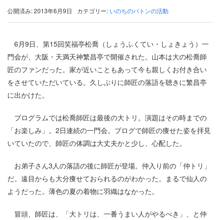
公開済み: 2013年6月9日
カテゴリー:
いのちのバトンの活動
6月9日、第15回笑福亭松喬（しょうふくてい・しょきょう）一
門会が、大阪・天満天神繁昌亭で開催された。山本は大の松喬師
匠のファンだった。家が近いこともあって今も親しくお付き合い
をさせていただいている。久しぶりに師匠の落語を聴きに繁昌亭
に出かけた。
プログラムでは松喬師匠は最後の大トリ。演題はその時までの
「お楽しみ」。2日連続の一門会。ブログで師匠の痩せた姿を拝見
いていたので、師匠の体調は大丈夫かと少し、心配した。
お弟子さん3人の落語の後に師匠が登場。仲入り前の「仲トリ」
だ。遠目からも大分痩せておられるのがわかった。まるで仙人の
ようだった。薄色の夏の着物に羽織はなかった。
冒頭、師匠は、「大トリは、一番うまい人がやるべき」、と仲