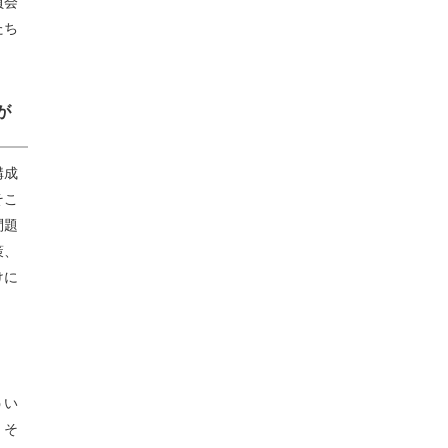
員会
たち
が
構成
そこ
問題
策、
けに
うい
。そ