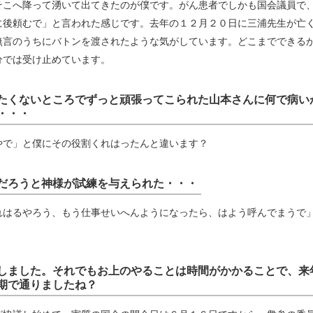
そこへ降って湧いて出てきたのが僕です。がん患者でしかも国会議員で
に後頼むで」と言われた感じです。去年の１２月２０日に三浦先生が亡
無言のうちにバトンを渡されたような気がしています。どこまでできる
分では受け止めています。
たくないところでずっと頑張ってこられた山本さんに何で病い
・・・
やで」と僕にその役割くれはったんと違います？
だろうと神様が試練を与えられた・・・
れはるやろう、もう仕事せいへんようになったら、はよう呼んでまうで
しました。それでもお上のやることは時間がかかることで、来
期で通りましたね？