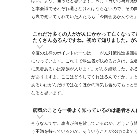
はい。よう、通ったと思います。６月１日から与野党
と本会議でそれぞれ通さなければならないので、その
も裏で働いてくれていた人たちも「今国会あかんやろ
これだけ多くの人ががんにかかって亡くなって
たくさんあるんですね。初めて知りました。が
今度の法律のポイントの一つは、「がん対策推進協議
になっています。これまで厚生省が決めるときは、医
に患者あるいは家族が入ります。がんを経験した、あ
がありますよ。ここはどうしてくれはるんですか。」
あるいはがんだけではなくほかの病気も含めてもっと
なると思います。
病気のことを一番よく知っているのは患者さん
そうなんです。患者が何を欲しているのか、どういう
う不満を持っているのか。そういうことが公けに出て