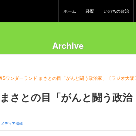
ホーム
経歴
いのちの政治
Archive
EWSワンダーランド まさとの目「がんと闘う政治家」〔ラジオ大阪
 まさとの目「がんと闘う政治
,
メディア掲載