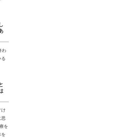
し
あ
終わ
いる
と
は
すけ
に思
療を
本を