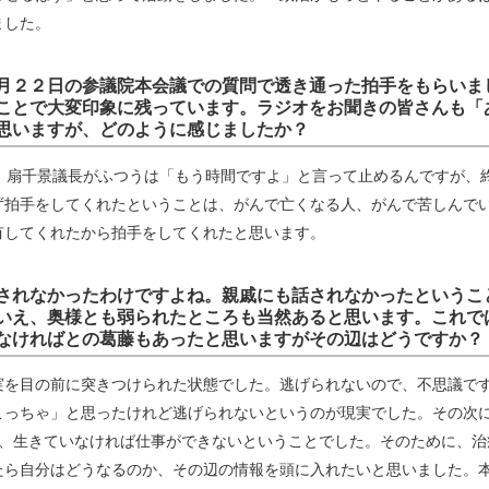
ました。
月２２日の参議院本会議での質問で透き通った拍手をもらいま
ことで大変印象に残っています。ラジオをお聞きの皆さんも「
思いますが、どのように感じましたか？
。扇千景議長がふつうは「もう時間ですよ」と言って止めるんですが、
ず拍手をしてくれたということは、がんで亡くなる人、がんで苦しんで
有してくれたから拍手をしてくれたと思います。
されなかったわけですよね。親戚にも話されなかったというこ
いえ、奥様とも弱られたところも当然あると思います。これで
なければとの葛藤もあったと思いますがその辺はどうですか？
実を目の前に突きつけられた状態でした。逃げられないので、不思議で
こっちゃ」と思ったけれど逃げられないというのが現実でした。その次
間、生きていなければ仕事ができないということでした。そのために、治
たら自分はどうなるのか、その辺の情報を頭に入れたいと思いました。