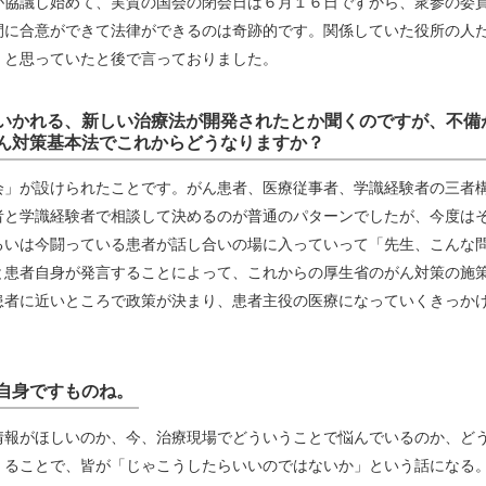
が協議し始めて、実質の国会の閉会日は６月１６日ですから、衆参の委
間に合意ができて法律ができるのは奇跡的です。関係していた役所の人
」と思っていたと後で言っておりました。
いかれる、新しい治療法が開発されたとか聞くのですが、不備
ん対策基本法でこれからどうなりますか？
会」が設けられたことです。がん患者、医療従事者、学識経験者の三者
者と学識経験者で相談して決めるのが普通のパターンでしたが、今度は
るいは今闘っている患者が話し合いの場に入っていって「先生、こんな
と患者自身が発言することによって、これからの厚生省のがん対策の施
患者に近いところで政策が決まり、患者主役の医療になっていくきっか
自身ですものね。
情報がほしいのか、今、治療現場でどういうことで悩んでいるのか、ど
くることで、皆が「じゃこうしたらいいのではないか」という話になる