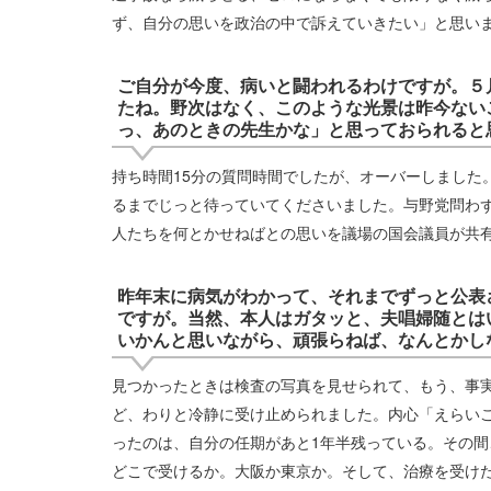
ず、自分の思いを政治の中で訴えていきたい」と思い
ご自分が今度、病いと闘われるわけですが。５
たね。野次はなく、このような光景は昨今ない
っ、あのときの先生かな」と思っておられると
持ち時間15分の質問時間でしたが、オーバーしました
るまでじっと待っていてくださいました。与野党問わ
人たちを何とかせねばとの思いを議場の国会議員が共
昨年末に病気がわかって、それまでずっと公表
ですが。当然、本人はガタッと、夫唱婦随とは
いかんと思いながら、頑張らねば、なんとかし
見つかったときは検査の写真を見せられて、もう、事
ど、わりと冷静に受け止められました。内心「えらい
ったのは、自分の任期があと1年半残っている。その
どこで受けるか。大阪か東京か。そして、治療を受け