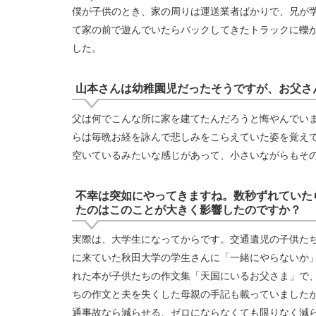
僕が子供のとき、家の周りは運送業者ばかりで、兄が
て家の前で遊んでいたらバックしてきたトラックに轢
した。
山本さんは幼稚園児だったそうですが、お父さ
父は何でこんな所に家を建てたんだろうと悔やんでい
らは毎晩お経を詠んで悲しみをこらえていた姿を覚え
空いているみたいな感じがあって、小さいながらもそ
不幸は突如にやってきますね。数秒ずれていた
たのはこのことが大きく影響したのですか？
実際は、大学生になってからです。交通遺児の子供た
に来ていた秋田大学の学生さんに「一緒にやらないか」
れた本が子供たちの作文集「天国にいるお父さま」で
ちの作文と夫を失くした母親の手記も載っていました
通事故なら減らせる、ゼロにならなくても限りなく減