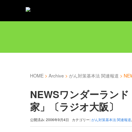
HOME
>
Archive
>
がん対策基本法 関連報道
>
N
NEWSワンダーランド
家」〔ラジオ大阪〕
公開済み: 2006年9月4日
カテゴリー:
がん対策基本法 関連報道