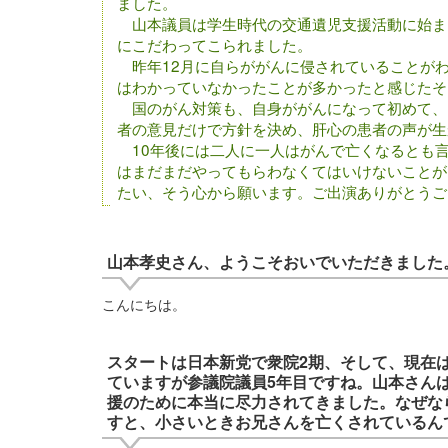
ました。
山本議員は学生時代の交通遺児支援活動に始ま
にこだわってこられました。
昨年12月に自らががんに侵されていることが
はわかっていなかったことが多かったと感じたそ
国のがん対策も、自身ががんになって初めて、
者の意見だけで方針を決め、肝心の患者の声が生
10年後には二人に一人はがんで亡くなるとも
はまだまだやってもらわなくてはいけないことが
たい、そう心から願います。ご出演ありがとうご
山本孝史さん、ようこそおいでいただきました
こんにちは。
スタートは日本新党で衆院2期、そして、現在
ていますが参議院議員5年目ですね。山本さん
援のために本当に尽力されてきました。なぜな
すと、小さいときお兄さんを亡くされているん