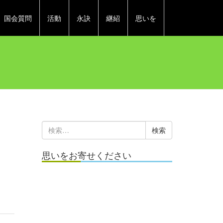
国会質問
活動
永訣
継紹
思いを
〕
検
索:
思いをお寄せください