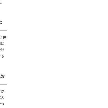
た。
と
子供
題に
受け
でも
ん対
では
だん
やっ