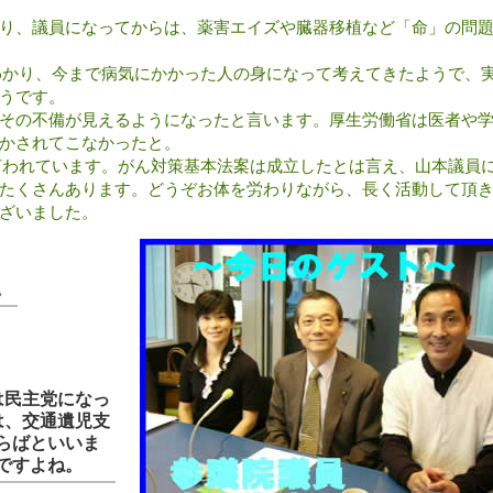
り、議員になってからは、薬害エイズや臓器移植など「命」の問
わかり、今まで病気にかかった人の身になって考えてきたようで、
うです。
その不備が見えるようになったと言います。厚生労働省は医者や
かされてこなかったと。
言われています。がん対策基本法案は成立したとは言え、山本議員
たくさんあります。どうぞお体を労わりながら、長く活動して頂
ざいました。
。
は民主党になっ
は、交通遺児支
らばといいま
ですよね。