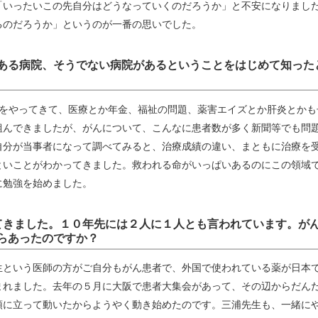
「いったいこの先自分はどうなっていくのだろうか」と不安になりまし
るのだろうか」というのが一番の思いでした。
ある病院、そうでない病院があるということをはじめて知った
員をやってきて、医療とか年金、福祉の問題、薬害エイズとか肝炎とかも
組んできましたが、がんについて、こんなに患者数が多く新聞等でも問
自分が当事者になって調べてみると、治療成績の違い、まともに治療を
といことがわかってきました。救われる命がいっぱいあるのにこの領域
に勉強を始めました。
てきました。１０年先には２人に１人とも言われています。が
らあったのですか？
生という医師の方がご自分もがん患者で、外国で使われている薬が日本
まれました。去年の５月に大阪で患者大集会があって、その辺からだん
頭に立って動いたからようやく動き始めたのです。三浦先生も、一緒に