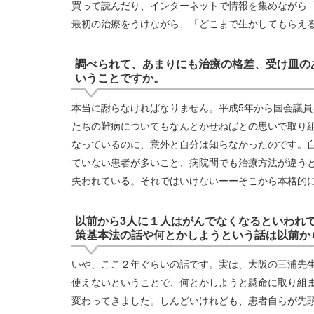
買って読んだり、インターネットで情報を集めながら
最初の治療をうけながら、「どこまで生かしてもらえ
調べられて、あまりにも治療の格差、受け皿の
いうことですか。
本当に謝らなければなりません。平成5年から国会議
たちの難病についてもなんとかせねばとの思いで取り
なっているのに、意外と自分は知らなかったのです。
ていない患者が多いこと、病院間でも治療方法が違う
失われている。それではいけないーーそこから本格的
以前から3人に１人はがんでなくなるといわれ
策基本法の話や何とかしようという話は以前か
いや、ここ２年ぐらいの話です。実は、大阪の三浦先
使えないということで、何とかしようと懸命に取り組
変わってきました。しんどいけれども、患者自らが先