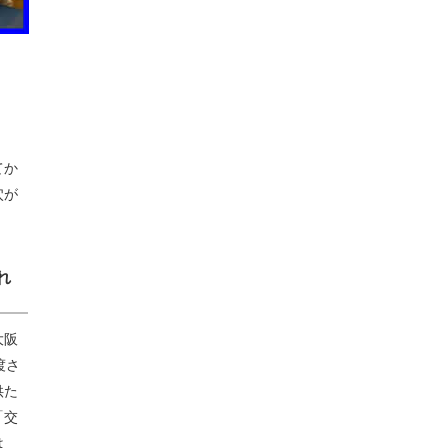
てか
穴が
れ
大阪
渡さ
供た
「交
は