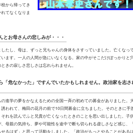
学校から帰ってき
かれてなくなりま
んとお母さんの悲しみが・・・
ましたし、母は、ずっと兄ちゃんの身体をさすっていました。亡くなっ
ています。一人の人間が急にいなくなる。家の中がそこだけぽっかりと
のときの寂しさ悲しさは忘れられません。
ら「危なかった」ですんでいたかもしれません。政治家を志さ
ちの進学の夢をかなえるための全国一斉の初めての募金がありました。
誘われて、梅田の花月の前で10日間募金に立ちました。そのときに手
、それを読んでふと兄貴が亡くなったときのことを思い出しました。子
が、母親の気持ち、夢や可能性を途中で断ち切られる虚しさなど感じ、
らせるはず」と思って活動をしました。「政治がもっとやることがある