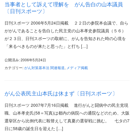
当事者として訴えて理解を がん告白の山本議員
〔日刊スポーツ〕
日刊スポーツ 2006年5月24日掲載 ２２日の参院本会議で、自ら
ががんであることを告白した民主党の山本孝史参院議員（５６）
が２３日、日刊スポーツの取材に、がんを告知された時の心境を
「来るべきものが来たと思った」と打ち […]
公開済み: 2006年5月24日
カテゴリー:
がん対策基本法 関連報道
,
メディア掲載
がん公表民主山本氏は休まず〔日刊スポーツ〕
日刊スポーツ 2007年7月16日掲載 進行がんと闘病中の民主党現
職、山本孝史氏(58＝写真)は都内の病院への通院などのため、大阪
選挙区から比例代表に鞍替えして真夏の選挙戦に挑む。 七タの7
日に58歳の誕生日を迎えた […]