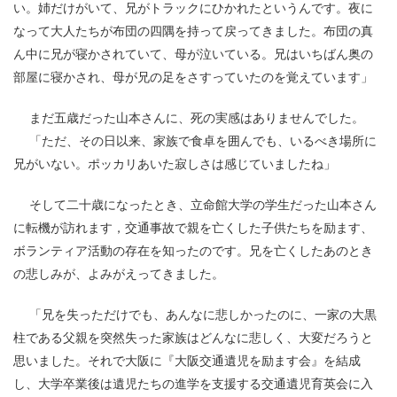
い。姉だけがいて、兄がトラックにひかれたというんです。夜に
なって大人たちが布団の四隅を持って戻ってきました。布団の真
ん中に兄が寝かされていて、母が泣いている。兄はいちばん奥の
部屋に寝かされ、母が兄の足をさすっていたのを覚えています」
まだ五歳だった山本さんに、死の実感はありませんでした。
「ただ、その日以来、家族で食卓を囲んでも、いるべき場所に
兄がいない。ポッカリあいた寂しさは感じていましたね」
そして二十歳になったとき、立命館大学の学生だった山本さん
に転機が訪れます，交通事故で親を亡くした子供たちを励ます、
ボランティア活動の存在を知ったのです。兄を亡くしたあのとき
の悲しみが、よみがえってきました。
「兄を失っただけでも、あんなに悲しかったのに、一家の大黒
柱である父親を突然失った家族はどんなに悲しく、大変だろうと
思いました。それで大阪に『大阪交通遺児を励ます会』を結成
し、大学卒業後は遺児たちの進学を支援する交通遺児育英会に入