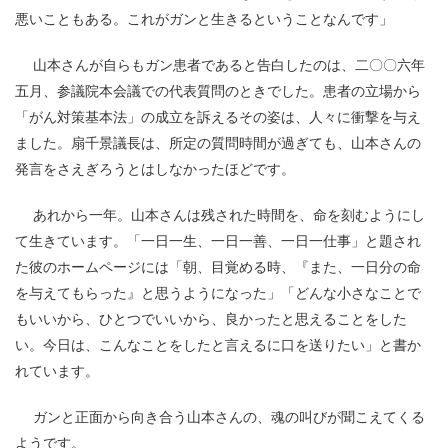
悪いこともある。これがガンと生きるということなんです」
山本さんが自らもガン患者であると告白したのは、二〇〇六年
五月、参議院本会議での代表質問のときでした。患者の立場から
「がん対策基本法」の成立を訴えるその姿は、人々に衝撃を与え
ました。扇千景議長は、所定の質問時間が過ぎても、山本さんの
発言をさえぎろうとはしなかったほどです。
あれから一年。山本さんは残された時間を、命を刻むようにし
て生きています。「一日一生、一日一善、一日一仕事」と題され
た彼のホームページには「朝、目覚める時、『また、一日分の命
を与えてもらった』と思うようになった」「どんな小さなことで
もいいから、ひとつでいいから、良かったと思えることをした
い。今日は、こんなことをしたと言えるに口を送りたい」と書か
れています。
ガンと正面から向き合う山本さんの、魂の叫びが聞こえてくる
ようです。