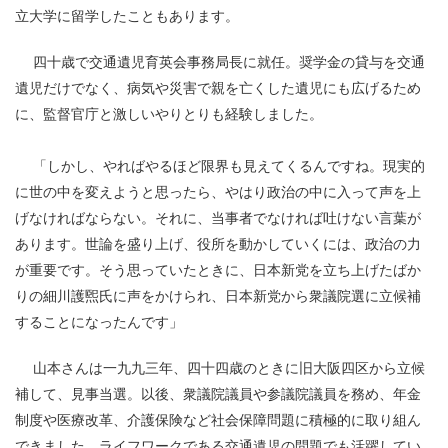
立大学に留学したこともあります。
四十歳で交通遺児育英会事務局長に就任。奨学金の貸与を交通
遺児だけでなく、病気や災害で親を亡くした遺児にも広げるため
に、監督官庁と激しいやりとりも経験しました。
「しかし、やればやるほど限界も見えてくるんですね。現実的
に世の中を変えようと思ったら、やはり政治の中に入って声を上
げなければならない。それに、当事者でなければ吐けない言葉が
あります。世論を盛り上げ、役所を動かしていくには、政治の力
が重要です。そう思っていたときに、日本新党を立ち上げたばか
りの細川護煕氏に声をかけられ、日本新党から衆議院選に立候補
することになったんです」
山本さんは一九九三年、四十四歳のときに旧大阪四区から立候
補して、見事当選。以後、衆議院議員や参議院議員を務め、年金
制度や医療改革、介護保険など社会保障問題に積極的に取り組ん
できました。ライフワークである交通遺児の問題でも活躍してい