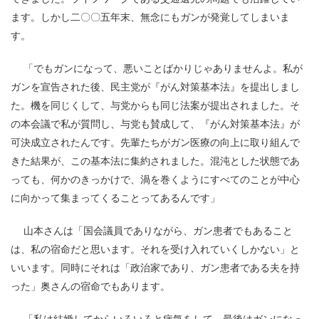
ます。しかし二〇〇五年末、無念にもガンが発覚してしまいま
す。
「でもガンになって、悪いことばかりじゃありませんよ。私が
ガンを宣告された後、民主党が『がん対策基本法』を提出しまし
た。機を同じくして、与党からも同じ法案が提出されました。そ
の本会議で私が質問し、与党も賛成して、『がん対策基本法』が
可決成立されたんです。先輩たちがガン医療の向上に取り組んで
きた結果が、この基本法に集約されました。混沌とした状態であ
っても、何かのきっかけで、渦を巻くようにすべてのことが中心
に向かって集まってくることってあるんです」
山本さんは「国会議員でありながら、ガン患者でもあること
は、私の宿命だと思います。それを受け入れていくしかない」と
いいます。同時にそれは「政治家であり、ガン患者である夫を持
った」奥さんの宿命でもあります。
「私は結婚してからいろいろと病気をして、最後はガンになっ