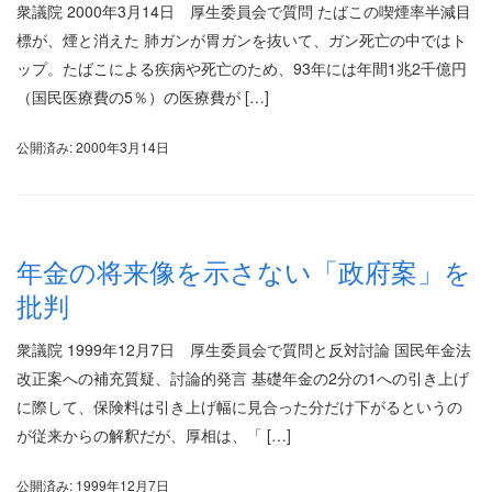
衆議院 2000年3月14日 厚生委員会で質問 たばこの喫煙率半減目
標が、煙と消えた 肺ガンが胃ガンを抜いて、ガン死亡の中ではト
ップ。たばこによる疾病や死亡のため、93年には年間1兆2千億円
（国民医療費の5％）の医療費が […]
公開済み: 2000年3月14日
年金の将来像を示さない「政府案」を
批判
衆議院 1999年12月7日 厚生委員会で質問と反対討論 国民年金法
改正案への補充質疑、討論的発言 基礎年金の2分の1への引き上げ
に際して、保険料は引き上げ幅に見合った分だけ下がるというの
が従来からの解釈だが、厚相は、「 […]
公開済み: 1999年12月7日