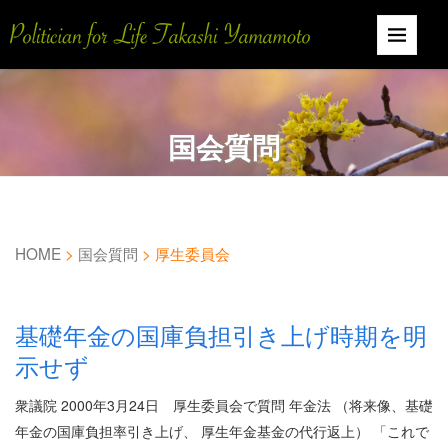
国会質問
HOME
>
国会質問
>
厚生委員会
基礎年金の国庫負担引き上げ時期を明
示せず
衆議院 2000年3月24日 厚生委員会で質問 年金法 （将来像、基礎
年金の国庫負担率引き上げ、 厚生年金基金の代行返上） 「これで