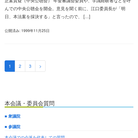
正案質疑（中央公聴会） 年金審議会委員や、学識経験者などを呼
んでの中央公聴会を開会。意見を聞く前に、江口委員長が「明
日、本法案を採決する」と言ったので、 […]
公開済み: 1999年11月25日
1
2
3
>
本会議・委員会質問
■ 衆議院
■ 参議院
本会議での会派を代表しての質問