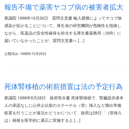
報告不備で薬害ヤコブ病の被害者拡大
衆議院 1998年10月26日 質問主意書 輸入硬膜によってヤコブ病
感染が拡がることについて、厚生省の研究機関が危険性を指摘し
ながら、医薬品の安全性確保を担当する厚生書薬務局（当時）に
届いていなかったことが、質問主意書へ […]
公開済み: 1998年10月26日
死体腎移植の術前措置は法の予定行為
衆議院 1998年8月28日 政府答弁書 死体腎移植で、腎臓提供者本
人の承諾なしに心停止以前のカテーテル（管）挿入など摘出準備
処置を行うことが違法かどうかについて、政府は28日「（管挿入
は）移植を医学的に適正に実施する上 […]