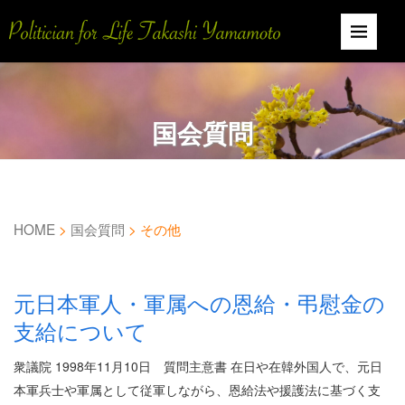
国会質問
HOME
>
国会質問
>
その他
元日本軍人・軍属への恩給・弔慰金の
支給について
衆議院 1998年11月10日 質問主意書 在日や在韓外国人で、元日
本軍兵士や軍属として従軍しながら、恩給法や援護法に基づく支