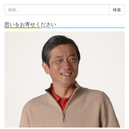
カ
検
イ
索:
ブ
思いをお寄せください