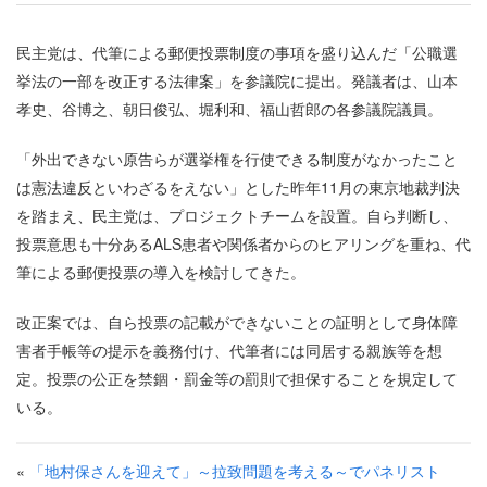
民主党は、代筆による郵便投票制度の事項を盛り込んだ「公職選
挙法の一部を改正する法律案」を参議院に提出。発議者は、山本
孝史、谷博之、朝日俊弘、堀利和、福山哲郎の各参議院議員。
「外出できない原告らが選挙権を行使できる制度がなかったこと
は憲法違反といわざるをえない」とした昨年11月の東京地裁判決
を踏まえ、民主党は、プロジェクトチームを設置。自ら判断し、
投票意思も十分あるALS患者や関係者からのヒアリングを重ね、代
筆による郵便投票の導入を検討してきた。
改正案では、自ら投票の記載ができないことの証明として身体障
害者手帳等の提示を義務付け、代筆者には同居する親族等を想
定。投票の公正を禁錮・罰金等の罰則で担保することを規定して
いる。
«
「地村保さんを迎えて」～拉致問題を考える～でパネリスト