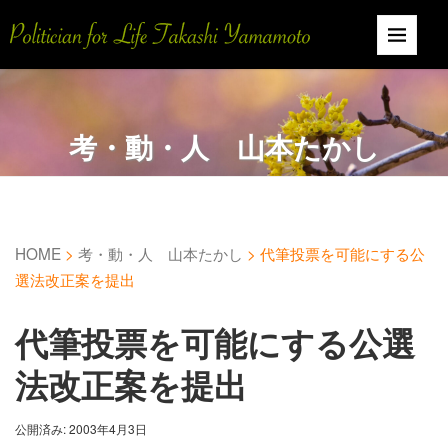
考・動・人 山本たかし
HOME
>
考・動・人 山本たかし
>
代筆投票を可能にする公
選法改正案を提出
代筆投票を可能にする公選
法改正案を提出
公開済み: 2003年4月3日