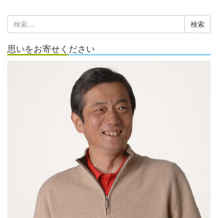
ー
カ
検
イ
索:
ブ
思いをお寄せください