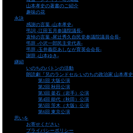
山本孝史の著書のご紹介
趣味の花
永訣
感謝の言葉 -山本孝史-
弔詞 -江田五月参議院議長-
哀悼の言葉 -尾辻秀久自民党参議院議員会長-
弔辞 -小沢一郎民主党代表-
弔辞 -玉井義臣あしなが育英会会長-
謝辞 -山本ゆき-
継紹
いのちのバトンの活動
朗読劇『兄のランドセル いのちの政治家 山本孝
第1回 大阪公演
第2回 秋田公演
第3回 釜石（岩手）公演
第4回 能代（秋田）公演
第5回 茨木（大阪）公演
第6回 東京公演
思いを
お寄せください
プライバシーポリシー