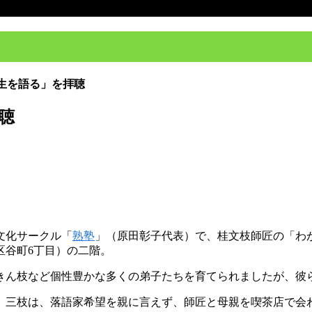
生を語る」を拝聴
聴
文化サークル「
熟塾
」（原田彰子代表）で、桂文枝師匠の「わ
区谷町6丁目）の二階。
きん枝など個性豊かな多くの弟子たちを育てられましたが、彼
。三枝は、落語家希望を親に言えず、師匠と母親を喫茶店で会