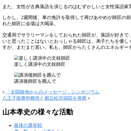
また、女性が古典落語を演じるのはむずかしいと女性落語家
しかし、2週間後、車の免許を取得して再びあやめが師匠の
れた師匠に会場は大喝采。
交通局でサラリーマンをしておられた師匠が、落語が好きで
いと思ったことはないとおっしゃる師匠は、弟子たちを優し
すが、まだまだ若い。私も、師匠からたくさんのエネルギー
楽しく講演中の文枝師匠
講演後師匠を囲んで
«
「太閤路地からのメッセージ」シンポジウム
八王子医療刑務所と都立松沢病院を視察
»
山本孝史の様々な活動
最後の選挙戦