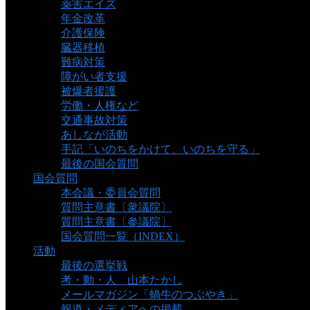
薬害エイズ
年金改革
介護保険
臓器移植
難病対策
障がい者支援
被爆者援護
労働・人権など
交通事故対策
あしなが活動
手記「いのちをかけて、いのちを守る」
最後の国会質問
国会質問
本会議・委員会質問
質問主意書〔衆議院〕
質問主意書〔参議院〕
国会質問一覧（INDEX）
活動
最後の選挙戦
考・動・人 山本たかし
メールマガジン「蝸牛のつぶやき」
報道・メディアへの掲載