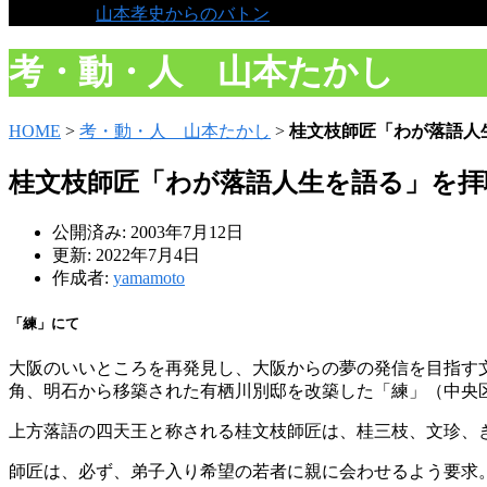
山本孝史からのバトン
考・動・人 山本たかし
HOME
>
考・動・人 山本たかし
>
桂文枝師匠「わが落語人
桂文枝師匠「わが落語人生を語る」を拝
公開済み: 2003年7月12日
更新: 2022年7月4日
作成者:
yamamoto
「練」にて
大阪のいいところを再発見し、大阪からの夢の発信を目指す
角、明石から移築された有栖川別邸を改築した「練」（中央
上方落語の四天王と称される桂文枝師匠は、桂三枝、文珍、
師匠は、必ず、弟子入り希望の若者に親に会わせるよう要求