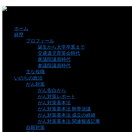
ホーム
経歴
プロフィール
誕生から大学卒業まで
交通遺児育英会時代
衆議院議員時代
参議院議員時代
主な役職
いのちの政治
がん対策
がん告白から
がん対策レポート
がん対策基本法
がん対策基本法 附帯決議
がん対策基本法 成立の経緯
がん対策基本法 関連報道記事
自殺対策