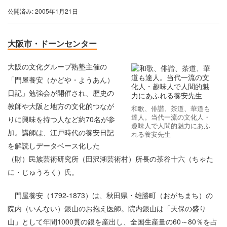
公開済み: 2005年1月21日
大阪市・ドーンセンター
大阪の文化グループ熟塾主催の
「門屋養安（かどや・ようあん）
日記」勉強会が開催され、歴史の
教師や大阪と地方の文化的つなが
和歌、俳諧、茶道、華道も
達人。当代一流の文化人・
りに興味を持つ人など約70名が参
趣味人で人間的魅力にあふ
加。講師は、江戸時代の養安日記
れる養安先生
を解読しデータベース化した
（財）民族芸術研究所（田沢湖芸術村）所長の茶谷十六（ちゃた
に・じゅうろく）氏。
門屋養安（1792-1873）は、秋田県・雄勝町（おがちまち）の
院内（いんない）銀山のお抱え医師。院内銀山は「天保の盛り
山」として年間1000貫の銀を産出し、全国生産量の60～80％を占