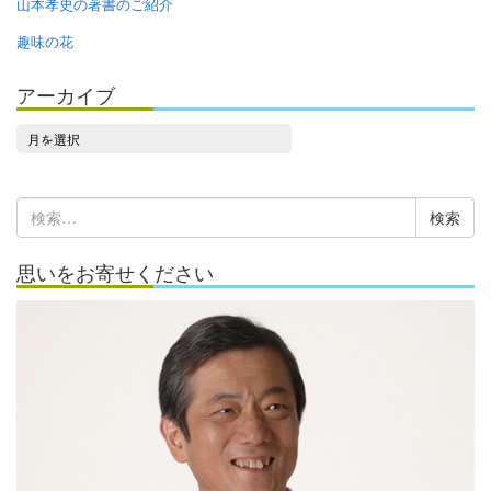
山本孝史の著書のご紹介
趣味の花
アーカイブ
ア
ー
カ
検
イ
索:
ブ
思いをお寄せください