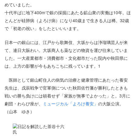
めていました。
十代半ばに地下400mで銀の採掘にあたる鉱山衆の実働は10年。ほ
とんどが硅肺病（よろけ病）になり40歳まで生きる人は稀。32歳
で「初老の祝い」をしたといいいます。
日本一の銀山には、江戸から歌舞伎、大坂からは浄瑠璃芸人が来
て、連日大賑わい。大坂商人も薬などの物資を運び往来していま
した。一大産業都市・消費都市・文化都市だった院内や秋田県に
は、上方の影響が今もあちこちに残っています。1
医師として銀山町住人の病気の治療と健康管理にあたった養安
先生は、戊辰戦争で官軍側についた秋田佐竹藩が勝利したときも
戦いの勝ち負けには頓着せず「家族が無事でよかった」と。3月に
劇団・わらび座が、
ミュージカル「よろけ養安」
の大阪公演。
（山本 ゆき）