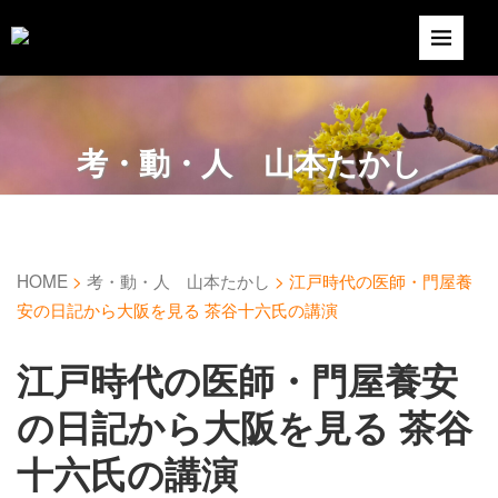
考・動・人 山本たかし
HOME
>
考・動・人 山本たかし
>
江戸時代の医師・門屋養
安の日記から大阪を見る 茶谷十六氏の講演
江戸時代の医師・門屋養安
の日記から大阪を見る 茶谷
十六氏の講演