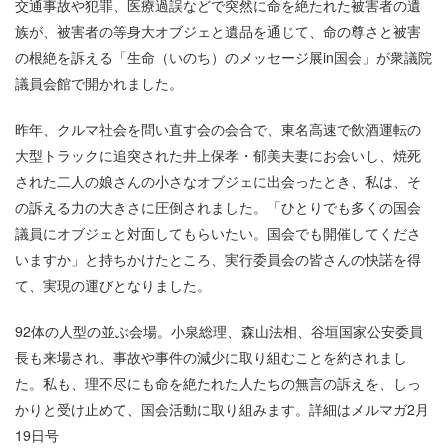
交通事故や犯罪、医療過誤などで突然に命を絶たれた被害者の遺
族が、被害者の等身大オブジェと遺品を通じて、命の尊さと被害
の根絶を訴える「生命（いのち）のメッセージ展in国会」が衆議院
議員会館で開かれました。
昨年、クルマ社会を問い直す会の会合で、東名高速で飲酒運転の
大型トラックに追突された井上保孝・郁美夫妻にお会いし、焼死
された二人の娘さんの小さなオブジェに出会ったとき、私は、そ
の訴える力の大きさに圧倒されました。「ひとりでも多くの国会
議員にオブジェと対面してもらいたい。国会でも開催してくださ
いますか」と持ちかけたところ、実行委員会の皆さんの快諾を得
て、実現の運びとなりました。
92体の人型の並ぶ会場。小泉総理、森山法相、谷垣国家公安委員
長も来場され、事故や事件の減少に取り組むことを約されまし
た。私も、理不尽にも命を絶たれた人たちの無言の訴えを、しっ
かりと受け止めて、国会活動に取り組みます。詳細はメルマガ2月
19日号