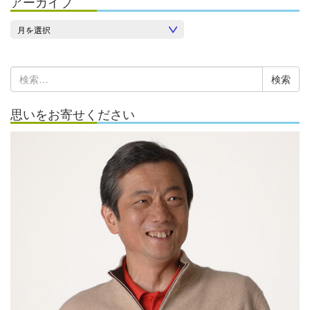
アーカイブ
ア
ー
カ
検
イ
索:
ブ
思いをお寄せください