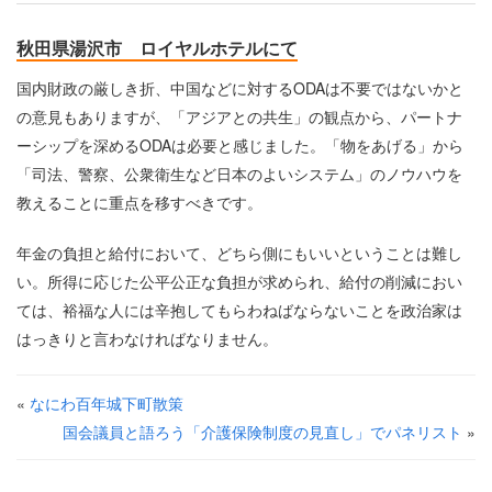
秋田県湯沢市 ロイヤルホテルにて
国内財政の厳しき折、中国などに対するODAは不要ではないかと
の意見もありますが、「アジアとの共生」の観点から、パートナ
ーシップを深めるODAは必要と感じました。「物をあげる」から
「司法、警察、公衆衛生など日本のよいシステム」のノウハウを
教えることに重点を移すべきです。
年金の負担と給付において、どちら側にもいいということは難し
い。所得に応じた公平公正な負担が求められ、給付の削減におい
ては、裕福な人には辛抱してもらわねばならないことを政治家は
はっきりと言わなければなりません。
«
なにわ百年城下町散策
国会議員と語ろう「介護保険制度の見直し」でパネリスト
»