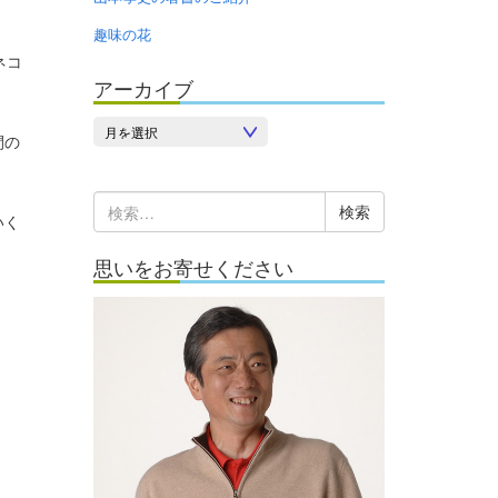
趣味の花
ネコ
アーカイブ
ア
間の
ー
カ
検
イ
いく
索:
ブ
思いをお寄せください