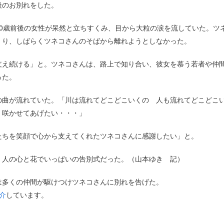
後のお別れをした。
0歳前後の女性が呆然と立ちすくみ、目から大粒の涙を流していた。ツ
くり、しばらくツネコさんのそばから離れようとしなかった。
支え続ける」と。ツネコさんは、路上で知り合い、彼女を慕う若者や仲
思った。
の曲が流れていた。「川は流れてどこどこいくの 人も流れてどこどこ
 咲かせてあげたい・・・」
たちを笑顔で心から支えてくれたツネコさんに感謝したい」と。
、人の心と花でいっぱいの告別式だった。（山本ゆき 記）
は多くの仲間が駆けつけツネコさんに別れを告げた。
介
しています。