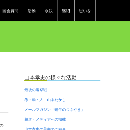
国会質問
活動
永訣
継紹
思いを
山本孝史の様々な活動
最後の選挙戦
考・動・人 山本たかし
メールマガジン「蝸牛のつぶやき」
報道・メディアへの掲載
の
山本孝史の著書のご紹介