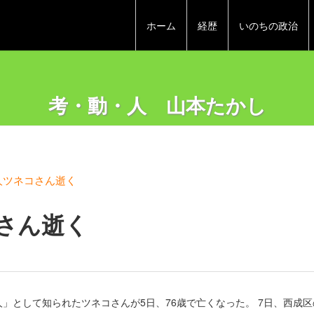
ホーム
経歴
いのちの政治
考・動・人 山本たかし
人ツネコさん逝く
さん逝く
」として知られたツネコさんが5日、76歳で亡くなった。 7日、西成区