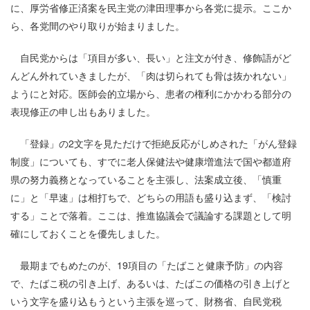
に、厚労省修正済案を民主党の津田理事から各党に提示。ここか
ら、各党間のやり取りが始まりました。
自民党からは「項目が多い、長い」と注文が付き、修飾語がど
んどん外れていきましたが、「肉は切られても骨は抜かれない」
ようにと対応。医師会的立場から、患者の権利にかかわる部分の
表現修正の申し出もありました。
「登録」の2文字を見ただけで拒絶反応がしめされた「がん登録
制度」についても、すでに老人保健法や健康増進法で国や都道府
県の努力義務となっていることを主張し、法案成立後、「慎重
に」と「早速」は相打ちで、どちらの用語も盛り込まず、「検討
する」ことで落着。ここは、推進協議会で議論する課題として明
確にしておくことを優先しました。
最期までもめたのが、19項目の「たばこと健康予防」の内容
で、たばこ税の引き上げ、あるいは、たばこの価格の引き上げと
いう文字を盛り込もうという主張を巡って、財務省、自民党税