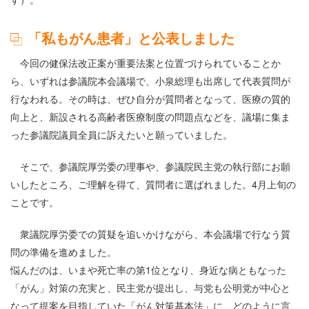
「私もがん患者」と公表しました
今回の健保法改正案が重要法案と位置づけられていることか
ら、いずれは参議院本会議場で、小泉総理も出席して代表質問が
行なわれる。その時は、ぜひ自分が質問者となって、医療の質的
向上と、新設される高齢者医療制度の問題点などを、議場に集ま
った参議院議員全員に訴えたいと願っていました。
そこで、参議院厚労委の理事や、参議院民主党の執行部にお願
いしたところ、ご理解を得て、質問者に選ばれました。4月上旬の
ことです。
衆議院厚労委での質疑を追いかけながら、本会議場で行なう質
問の準備を進めました。
悩んだのは、いまや死亡率の第1位となり、身近な病ともなった
「がん」対策の充実と、民主党が提出し、与党も公明党が中心と
なって提案を目指していた「がん対策基本法」に、どのように言