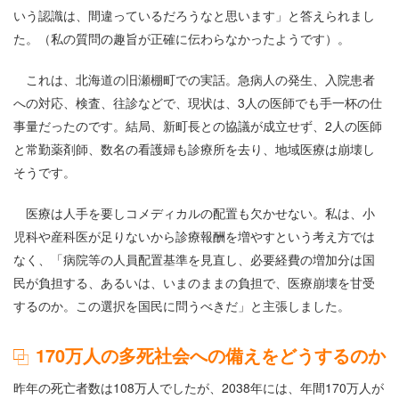
いう認識は、間違っているだろうなと思います」と答えられまし
た。（私の質問の趣旨が正確に伝わらなかったようです）。
これは、北海道の旧瀬棚町での実話。急病人の発生、入院患者
への対応、検査、往診などで、現状は、3人の医師でも手一杯の仕
事量だったのです。結局、新町長との協議が成立せず、2人の医師
と常勤薬剤師、数名の看護婦も診療所を去り、地域医療は崩壊し
そうです。
医療は人手を要しコメディカルの配置も欠かせない。私は、小
児科や産科医が足りないから診療報酬を増やすという考え方では
なく、「病院等の人員配置基準を見直し、必要経費の増加分は国
民が負担する、あるいは、いまのままの負担で、医療崩壊を甘受
するのか。この選択を国民に問うべきだ」と主張しました。
170万人の多死社会への備えをどうするのか
昨年の死亡者数は108万人でしたが、2038年には、年間170万人が