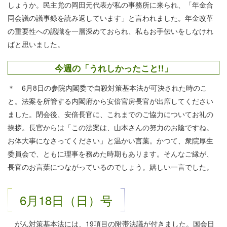
しょうか。民主党の岡田元代表が私の事務所に来られ、「年金合
同会議の議事録を読み返しています」と言われました。年金改革
の重要性への認識を一層深めておられ、私もお手伝いをしなけれ
ばと思いました。
今週の「うれしかったこと!!」
＊ 6月8日の参院内閣委で自殺対策基本法が可決された時のこ
と。法案を所管する内閣府から安倍官房長官が出席してください
ました。閉会後、安倍長官に、これまでのご協力についてお礼の
挨拶。長官からは「この法案は、山本さんの努力のお陰ですね。
お体大事になさってください」と温かい言葉。かつて、衆院厚生
委員会で、ともに理事を務めた時期もあります。そんなご縁が、
長官のお言葉につながっているのでしょう。嬉しい一言でした。
6月18日（日）号
がん対策基本法には、19項目の附帯決議が付きました。国会日