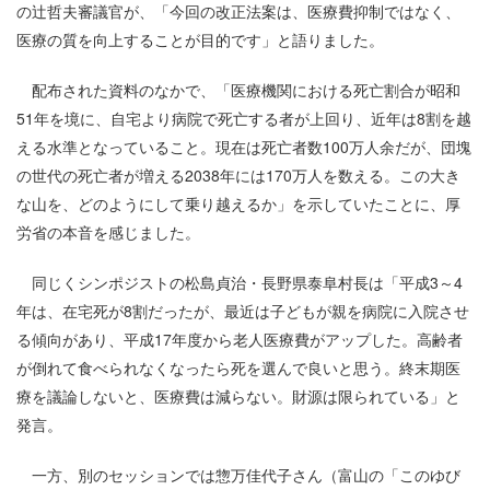
の辻哲夫審議官が、「今回の改正法案は、医療費抑制ではなく、
医療の質を向上することが目的です」と語りました。
配布された資料のなかで、「医療機関における死亡割合が昭和
51年を境に、自宅より病院で死亡する者が上回り、近年は8割を越
える水準となっていること。現在は死亡者数100万人余だが、団塊
の世代の死亡者が増える2038年には170万人を数える。この大き
な山を、どのようにして乗り越えるか」を示していたことに、厚
労省の本音を感じました。
同じくシンポジストの松島貞治・長野県泰阜村長は「平成3～4
年は、在宅死が8割だったが、最近は子どもが親を病院に入院させ
る傾向があり、平成17年度から老人医療費がアップした。高齢者
が倒れて食べられなくなったら死を選んで良いと思う。終末期医
療を議論しないと、医療費は減らない。財源は限られている」と
発言。
一方、別のセッションでは惣万佳代子さん（富山の「このゆび