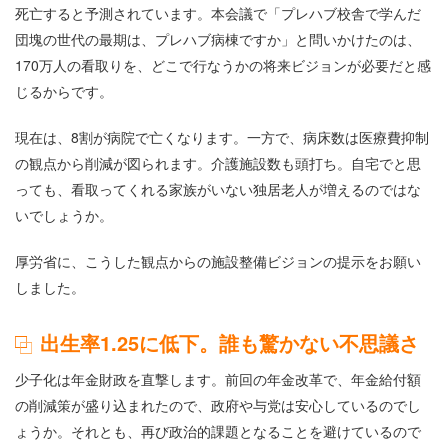
死亡すると予測されています。本会議で「プレハブ校舎で学んだ
団塊の世代の最期は、プレハブ病棟ですか」と問いかけたのは、
170万人の看取りを、どこで行なうかの将来ビジョンが必要だと感
じるからです。
現在は、8割が病院で亡くなります。一方で、病床数は医療費抑制
の観点から削減が図られます。介護施設数も頭打ち。自宅でと思
っても、看取ってくれる家族がいない独居老人が増えるのではな
いでしょうか。
厚労省に、こうした観点からの施設整備ビジョンの提示をお願い
しました。
出生率1.25に低下。誰も驚かない不思議さ
少子化は年金財政を直撃します。前回の年金改革で、年金給付額
の削減策が盛り込まれたので、政府や与党は安心しているのでし
ょうか。それとも、再び政治的課題となることを避けているので