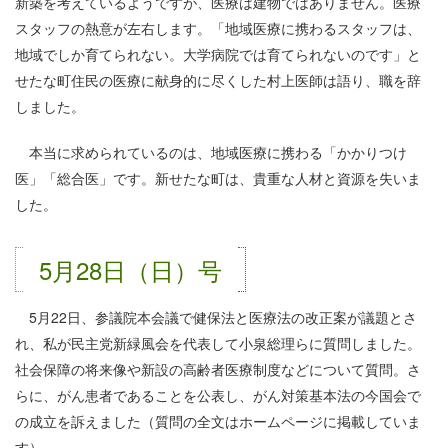
新築を考えているようですが、医療は建物ではありません。医療
スタッフの熱意が左右します。「地域医療に携わるスタッフは、
地域でしか育てられない。大学病院では育てられないのです」と
せたな町住民の医療に献身的に尽くした村上医師は語り、職を辞
しました。
本当に求められているのは、地域医療に携わる「かかりつけ
医」「総合医」です。新せたな町は、貴重な人材と資源を失いま
した。
5月28日（日）号
5月22日、参議院本会議で健保法と医療法の改正案が議題とさ
れ、私が民主党新緑風会を代表して小泉総理らに質問しました。
社会保障の将来像や新設の高齢者医療制度などについて質問。さ
らに、がん患者であることを公表し、がん対策基本法の今国会で
の成立を訴えました（質問の全文はホームページに掲載していま
す）。