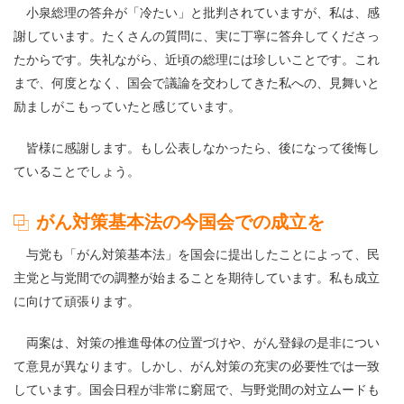
小泉総理の答弁が「冷たい」と批判されていますが、私は、感
謝しています。たくさんの質問に、実に丁寧に答弁してくださっ
たからです。失礼ながら、近頃の総理には珍しいことです。これ
まで、何度となく、国会で議論を交わしてきた私への、見舞いと
励ましがこもっていたと感じています。
皆様に感謝します。もし公表しなかったら、後になって後悔し
ていることでしょう。
がん対策基本法の今国会での成立を
与党も「がん対策基本法」を国会に提出したことによって、民
主党と与党間での調整が始まることを期待しています。私も成立
に向けて頑張ります。
両案は、対策の推進母体の位置づけや、がん登録の是非につい
て意見が異なります。しかし、がん対策の充実の必要性では一致
しています。国会日程が非常に窮屈で、与野党間の対立ムードも