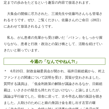
定までの歩みをたどるという趣旨の内容で放送されます。
大集会の開催に尽力された、三浦先生や佐藤均さんらも登場さ
れるそうです。ぜひ、ご覧ください。佐藤さんのご命日（28日）
にあわせて放送されるようです。
私も、がん患者の先輩から受け継いだ「バトン」をしっかり握
りながら、患者と行政・政治との架け橋として、活動を続けてい
きたいと願っています。
今週の「なんでやねん?!」
＊ 6月23日、財政金融委員会が開かれ、福井日銀総裁から、村上
ファンドとの関連について説明を受け、質疑が交わされました。
質問する議員は、「低金利政策の解除が議論されるなか、日銀総
裁は、いささかの疑念も持たれてはいけない」と諭しましたが、
議論は平行線でした。宿舎に戻って、古今亭志ん朝の落語を聴き
ました。人助けのためにと娘の身請け金を差し出す左官の噺
（「文七元結」）と、金銭に対して清廉な侍の噺（「井戸の茶