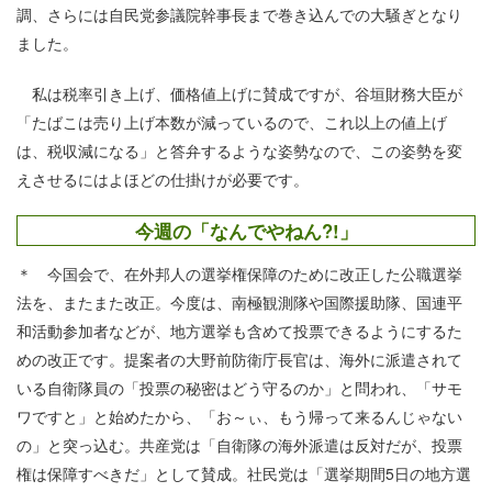
調、さらには自民党参議院幹事長まで巻き込んでの大騒ぎとなり
ました。
私は税率引き上げ、価格値上げに賛成ですが、谷垣財務大臣が
「たばこは売り上げ本数が減っているので、これ以上の値上げ
は、税収減になる」と答弁するような姿勢なので、この姿勢を変
えさせるにはよほどの仕掛けが必要です。
今週の「なんでやねん?!」
＊ 今国会で、在外邦人の選挙権保障のために改正した公職選挙
法を、またまた改正。今度は、南極観測隊や国際援助隊、国連平
和活動参加者などが、地方選挙も含めて投票できるようにするた
めの改正です。提案者の大野前防衛庁長官は、海外に派遣されて
いる自衛隊員の「投票の秘密はどう守るのか」と問われ、「サモ
ワですと」と始めたから、「お～ぃ、もう帰って来るんじゃない
の」と突っ込む。共産党は「自衛隊の海外派遣は反対だが、投票
権は保障すべきだ」として賛成。社民党は「選挙期間5日の地方選