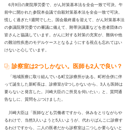
6月9日の衆院厚労委で、がん対策基本法を全会一致で可決。午
前中に開かれた参院本会議で自殺対策基本法を全会一致で可決。
慌しく過ぎた1週間でした。国会最終週を迎えて、がん対策基本法
の参議院厚労委での審議に備えて、附帯決議案などを患者団体の
皆さんと協議しています。がんに対する対策の充実が、難病や他
の難治性疾患のモデルケースとなるようにする視点も忘れてはい
けないと心しています。
診察室は2つしかない。医師も2人で良い？
「地域医療に取り組んでいる町立診療所がある。町村合併に伴
って誕生した新町長は、診療室が2つしかないから、3人も医師は
要らないと発言した。川崎大臣のご所見を伺いたい」と、質問通
告なしに、質問をぶつけました。
川崎大臣は「医師なども労働者ですから、休みをとりながらや
るわけで、当然3人いようと5人いようが、代わりばんこに診療す
るわけですから、二人の医者だから診察室は二つしか要らないと