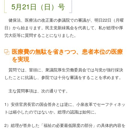
5月21日（日）号
健保法、医療法の改正案の参議院での審議が、明日22日（月曜
日）から始まります。民主党新緑風会を代表して、私が総理や厚
労大臣等に質問することになりました。
医療費の無駄を省きつつ、患者本位の医療
を実現
質問では、冒頭に、衆議院厚生労働委員会では与党が強行採決
したことに抗議し、参院では十分な審議をすることを求めます。
主な質問事項は、次の通りです。
1）安倍官房長官の国会答弁とは逆に、小泉改革でセーフティネッ
トは縮小したのではないか。総理の認識は如何に。
2）総理が答弁した「福祉の必要最低限度の部分」の具体的内容を