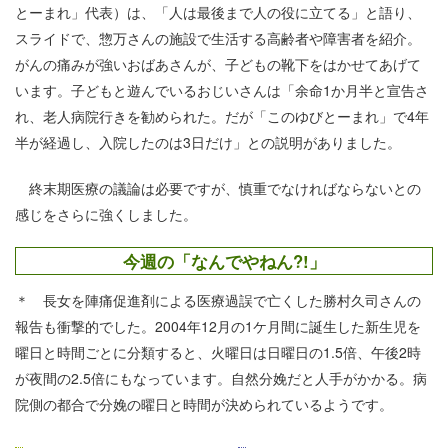
とーまれ」代表）は、「人は最後まで人の役に立てる」と語り、
スライドで、惣万さんの施設で生活する高齢者や障害者を紹介。
がんの痛みが強いおばあさんが、子どもの靴下をはかせてあげて
います。子どもと遊んでいるおじいさんは「余命1か月半と宣告さ
れ、老人病院行きを勧められた。だが「このゆびとーまれ」で4年
半が経過し、入院したのは3日だけ」との説明がありました。
終末期医療の議論は必要ですが、慎重でなければならないとの
感じをさらに強くしました。
今週の「なんでやねん?!」
＊ 長女を陣痛促進剤による医療過誤で亡くした勝村久司さんの
報告も衝撃的でした。2004年12月の1ケ月間に誕生した新生児を
曜日と時間ごとに分類すると、火曜日は日曜日の1.5倍、午後2時
が夜間の2.5倍にもなっています。自然分娩だと人手がかかる。病
院側の都合で分娩の曜日と時間が決められているようです。