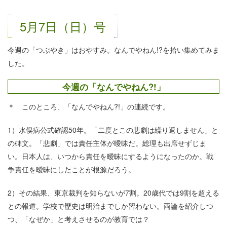
5月7日（日）号
今週の「つぶやき」はおやすみ。なんでやねん!?を拾い集めてみま
した。
今週の「なんでやねん?!」
＊ このところ、「なんでやねん?!」の連続です。
1）水俣病公式確認50年。「二度とこの悲劇は繰り返しません」と
の碑文。「悲劇」では責任主体が曖昧だ。総理も出席せずじま
い。日本人は、いつから責任を曖昧にするようになったのか。戦
争責任を曖昧にしたことが根源だろう。
2）その結果、東京裁判を知らないが7割。20歳代では9割を超える
との報道。学校で歴史は明治までしか習わない。両論を紹介しつ
つ、「なぜか」と考えさせるのが教育では？