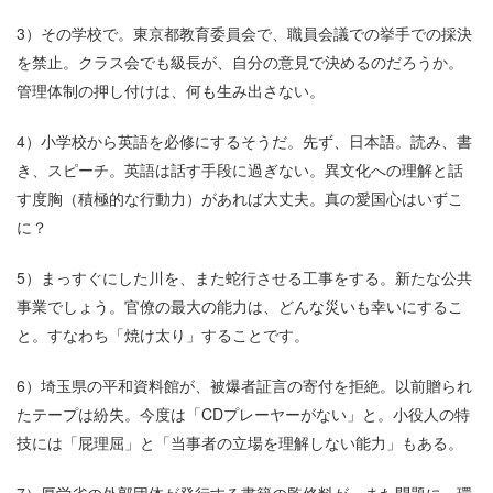
3）その学校で。東京都教育委員会で、職員会議での挙手での採決
を禁止。クラス会でも級長が、自分の意見で決めるのだろうか。
管理体制の押し付けは、何も生み出さない。
4）小学校から英語を必修にするそうだ。先ず、日本語。読み、書
き、スピーチ。英語は話す手段に過ぎない。異文化への理解と話
す度胸（積極的な行動力）があれば大丈夫。真の愛国心はいずこ
に？
5）まっすぐにした川を、また蛇行させる工事をする。新たな公共
事業でしょう。官僚の最大の能力は、どんな災いも幸いにするこ
と。すなわち「焼け太り」することです。
6）埼玉県の平和資料館が、被爆者証言の寄付を拒絶。以前贈られ
たテープは紛失。今度は「CDプレーヤーがない」と。小役人の特
技には「屁理屈」と「当事者の立場を理解しない能力」もある。
7）厚労省の外郭団体が発行する書籍の監修料が、また問題に。環