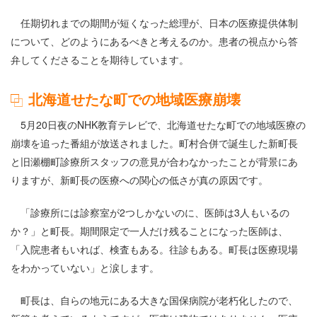
任期切れまでの期間が短くなった総理が、日本の医療提供体制
について、どのようにあるべきと考えるのか。患者の視点から答
弁してくださることを期待しています。
北海道せたな町での地域医療崩壊
5月20日夜のNHK教育テレビで、北海道せたな町での地域医療の
崩壊を追った番組が放送されました。町村合併で誕生した新町長
と旧瀬棚町診療所スタッフの意見が合わなかったことが背景にあ
りますが、新町長の医療への関心の低さが真の原因です。
「診療所には診察室が2つしかないのに、医師は3人もいるの
か？」と町長。期間限定で一人だけ残ることになった医師は、
「入院患者もいれば、検査もある。往診もある。町長は医療現場
をわかっていない」と涙します。
町長は、自らの地元にある大きな国保病院が老朽化したので、