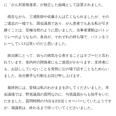
に「がん対策推進室」が独立した組織として設置されました。
残念ながら、三浦医師や佐藤さんは亡くなられましたが、その
ご遺志の一端でも、国会議員であり、がん患者でもある私が引き
継ぐことは、至極当然のように思いました。当事者運動はバトン
リレーのようなもの。各自が、それぞれの持ち場で、バトンをリ
レーしていけば良いのだと思いました。
政治家にとって、自らの病気を公表することはタブーだと言わ
れています。党内外の関係者にもご迷惑がかかります。支持者に
も、お話ししていないことを突然に公の場で話すこともためらい
ました。自分勝手な行動をお詫び申し上げます。
最終的には、皆様は私のわがままを許してくださいました。本
会議場では、野党議員の質問なのに、与党議員からも拍手をいた
だきました。質問時間の15分を2分近くオーバーしていたようです
が、扇議長は、終わるまで待っていてくださいました。