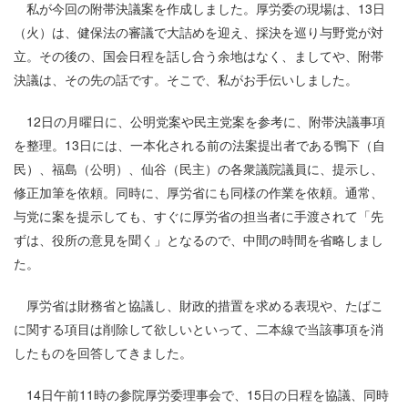
私が今回の附帯決議案を作成しました。厚労委の現場は、13日
（火）は、健保法の審議で大詰めを迎え、採決を巡り与野党が対
立。その後の、国会日程を話し合う余地はなく、ましてや、附帯
決議は、その先の話です。そこで、私がお手伝いしました。
12日の月曜日に、公明党案や民主党案を参考に、附帯決議事項
を整理。13日には、一本化される前の法案提出者である鴨下（自
民）、福島（公明）、仙谷（民主）の各衆議院議員に、提示し、
修正加筆を依頼。同時に、厚労省にも同様の作業を依頼。通常、
与党に案を提示しても、すぐに厚労省の担当者に手渡されて「先
ずは、役所の意見を聞く」となるので、中間の時間を省略しまし
た。
厚労省は財務省と協議し、財政的措置を求める表現や、たばこ
に関する項目は削除して欲しいといって、二本線で当該事項を消
したものを回答してきました。
14日午前11時の参院厚労委理事会で、15日の日程を協議、同時