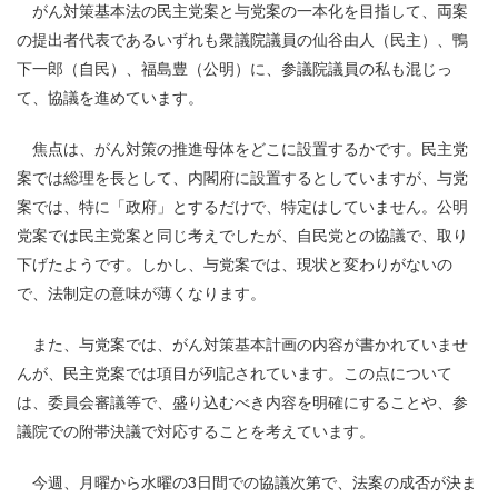
がん対策基本法の民主党案と与党案の一本化を目指して、両案
の提出者代表であるいずれも衆議院議員の仙谷由人（民主）、鴨
下一郎（自民）、福島豊（公明）に、参議院議員の私も混じっ
て、協議を進めています。
焦点は、がん対策の推進母体をどこに設置するかです。民主党
案では総理を長として、内閣府に設置するとしていますが、与党
案では、特に「政府」とするだけで、特定はしていません。公明
党案では民主党案と同じ考えでしたが、自民党との協議で、取り
下げたようです。しかし、与党案では、現状と変わりがないの
で、法制定の意味が薄くなります。
また、与党案では、がん対策基本計画の内容が書かれていませ
んが、民主党案では項目が列記されています。この点について
は、委員会審議等で、盛り込むべき内容を明確にすることや、参
議院での附帯決議で対応することを考えています。
今週、月曜から水曜の3日間での協議次第で、法案の成否が決ま