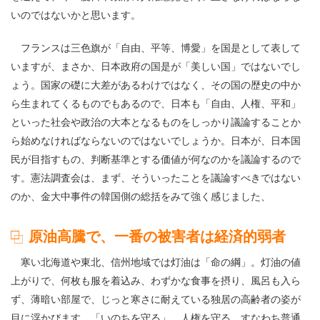
いのではないかと思います。
フランスは三色旗が「自由、平等、博愛」を国是として表して
いますが、まさか、日本政府の国是が「美しい国」ではないでし
ょう。国家の礎に大差があるわけではなく、その国の歴史の中か
ら生まれてくるものでもあるので、日本も「自由、人権、平和」
といった社会や政治の大本となるものをしっかり議論することか
ら始めなければならないのではないでしょうか。日本が、日本国
民が目指すもの、判断基準とする価値が何なのかを議論するので
す。憲法調査会は、まず、そういったことを議論すべきではない
のか、金大中事件の韓国側の総括をみて強く感じました、
原油高騰で、一番の被害者は経済的弱者
寒い北海道や東北、信州地域では灯油は「命の綱」。灯油の値
上がりで、何枚も服を着込み、わずかな食事を摂り、風呂も入ら
ず、薄暗い部屋で、じっと寒さに耐えている独居の高齢者の姿が
目に浮かびます。「いのちを守る」、人権を守る、すなわち普通