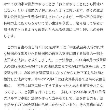
かつて政治家や役所のやることは「お上がやることだから間違い
はない」という暗黙の了解があったように思います。多くの政治
家や公務員は一生懸命仕事をされていますが、一部の不心得者が
特権の上にあぐらをかいて甘い生活を享受し、巡り巡って弱者が
切り捨てられるような政策がとられる構図には許し難いものを感
じます。
この報告書の出る前々日の先月28日に「中国残留邦人等の円滑
な帰国の促進及び永住帰国後の自立の支援に関する法律の一部を
改正する法律」が成立しました。この法律は、1993年9月の残留婦
人の強行帰国から94年3月の法律成立まで私が日本新党を代表して
協議を行い、2001年参議院議員になってからも改正案を法制局と
検討した法律です。昨年の12月4日には決算委員会で当時の安倍首
相に、「本当に日本に帰ってきて良かったと思える施策をおこな
ってほしい」と質問を行いました。（詳しくは2006年12月17日号
のメルマガ参照）法律を作った当事者として、法を作るのも、法
を活かすのも国会議員の活動にかかっていると、その責務の重さ