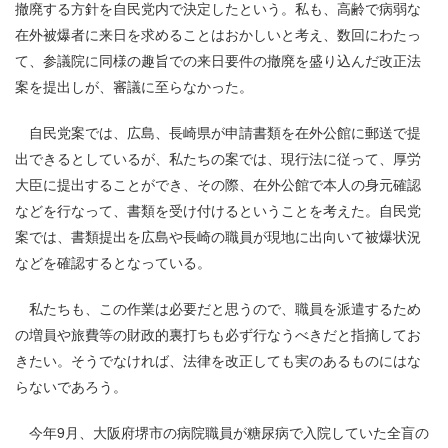
撤廃する方針を自民党内で決定したという。私も、高齢で病弱な
在外被爆者に来日を求めることはおかしいと考え、数回にわたっ
て、参議院に同様の趣旨での来日要件の撤廃を盛り込んだ改正法
案を提出しが、審議に至らなかった。
自民党案では、広島、長崎県が申請書類を在外公館に郵送で提
出できるとしているが、私たちの案では、現行法に従って、厚労
大臣に提出することができ、その際、在外公館で本人の身元確認
などを行なって、書類を受け付けるということを考えた。自民党
案では、書類提出を広島や長崎の職員が現地に出向いて被爆状況
などを確認するとなっている。
私たちも、この作業は必要だと思うので、職員を派遣するため
の増員や旅費等の財政的裏打ちも必ず行なうべきだと指摘してお
きたい。そうでなければ、法律を改正しても実のあるものにはな
らないであろう。
今年9月、大阪府堺市の病院職員が糖尿病で入院していた全盲の