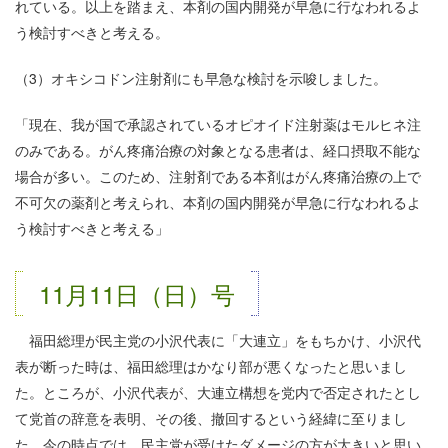
れている。以上を踏まえ、本剤の国内開発が早急に行なわれるよ
う検討すべきと考える。
（3）オキシコドン注射剤にも早急な検討を示唆しました。
「現在、我が国で承認されているオピオイド注射薬はモルヒネ注
のみである。がん疼痛治療の対象となる患者は、経口摂取不能な
場合が多い。このため、注射剤である本剤はがん疼痛治療の上で
不可欠の薬剤と考えられ、本剤の国内開発が早急に行なわれるよ
う検討すべきと考える」
11月11日（日）号
福田総理が民主党の小沢代表に「大連立」をもちかけ、小沢代
表が断った時は、福田総理はかなり部が悪くなったと思いまし
た。ところが、小沢代表が、大連立構想を党内で否定されたとし
て党首の辞意を表明、その後、撤回するという経緯に至りまし
た。今の時点では、民主党が受けたダメージの方が大きいと思い