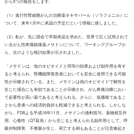
から3つの報告をします。
（1）進行性腎細胞がんの治療薬ネキサバール（ソラフェニル）に
ついて、来年1月中に承認の予定だという情報に接しました。
（2）私が、先に国会で早期承認を求めた、世界で広く試用されて
いるがん性疼痛鎮痛薬メサドンについて、ワーキンググループか
ら、次のような検討結果が示されました。
「メサドンは、他のオピオイドと同等の効果および副作用を有す
ると考えられ、腎機能障害患者においても安全に使用できる可能
性が示唆されている。また、メサドンは他のオピオイドで耐性を
生じた場合にも有効であることが示唆され、がん疼痛治療におい
て必要性が高い薬であると考えられる。さらに、低価格であるこ
とから患者への経済的負担も軽減できると考えられる。しかしな
がら、FDAよる平成18年11月、メサドンの過剰投与、薬物相互作
用、心毒性（QT延長）から生じると考えられる副作用として、呼
吸抑制障害、不整脈が生じ、死亡する例もあることが注意喚起さ