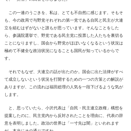
この一連のうごきを、私は、とても不自然に感じます。そもそ
も、今の政局で与野党それぞれの第一党である自民と民主が大連
立を組むはずがないと誰もが思っています。そんなことをした
ら、参議院選挙で、野党である民主党に投票した人たちを裏切る
ことになりますし、国会から野党がほぼいなくなるという状況は
極めて不健全な政治状況になることも国民が知っているからで
す。
それでもなぜ、大連立の話が出たのか。国会に出た法律がすべ
て成立しないという状況を打開するための一つの方策との解説が
ありますが、この流れは福田総理の人気を一段下げるような気が
します。
と、思っていたら、小沢代表は「自民・民主連立政権」構想を
提案したのに、民主党内から反対されたことを理由に、代表の辞
意を表明しました。政治の世界は「一寸先は闇」といわれます
が、本当にその通りですね。