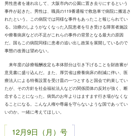
男性患者を連れ出して、大阪市内の公園に置き去りにするという
事件が起きた。男性は、職員の119番通報で救急車で病院に搬送さ
れたという。この病院では同様な事件もあったこと報じられてい
る。治療のしようがなくなった入院患者を引き受ける障害者施設
や療養病床などの不足がこれらの事件の背景となる最大の原因
だ。国もこの病院同様に患者の追い出し政策を展開しているので
事態の改善は望めない。
来年度の診療報酬改定も本体部分は引き下げることを財政審が
意見書に盛り込んだ。また、厚労省は療養病床の削減に伴い、医
療法人による特養設置を受け皿の一つとすると国会で約束してい
たが、その方針を社会福祉法人などの関係団体の反対が強く、断
念することになった。病気のお年よりはますます行き場がなくな
ることになる。こんな人権や尊厳を守らないような国であってい
いのか。一緒に考えてほしい。
12月9日（月）号