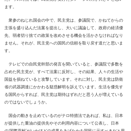
ます。
衆参のねじれ国会の中で、民主党は、参議院で、かねてからの
主張を盛り込んだ法案を提出し、大いに議論して、政府の経済優
先、弱者切り捨ての政策を改めさせる機会を活かさなければなり
ません。それが、民主党への国民の信頼を取り戻す道だと思いま
す。
テレビでの自民党幹部の発言を聞いていると、参議院で多数を
占めた民主党が、すべて法案に反対し、その結果、人々の生活や
国益を損ねていると攻撃しています。それに対し、民主党は防衛
省の武器調達にかかわる疑惑解明を訴えています。生活を優先す
る国民からすれば、民主党は期待はずれだと思う人が増えている
のではないでしょうか。
国会の動きを止めているのがテロ特措法であれば、私は、日本
が提供した重油の提供先やその利用内容について公表し、日本
の‘国際貢献’がいかほどの成果をあげたかを国民に示すべきだと思