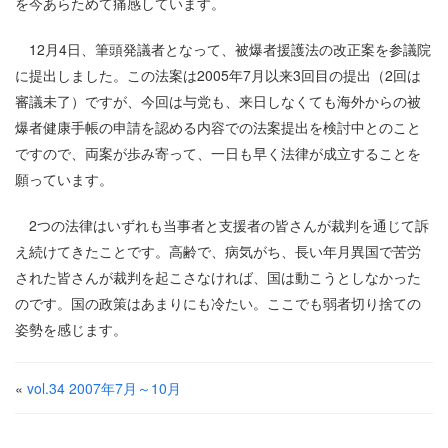
を今あらためて痛感しています。
12月4日、筆頭発議者となって、被爆者援護法の改正案を参議院
に提出しました。この法案は2005年7月以来3回目の提出（2回は
審議未了）ですが、今回は与党も、来日しなくても海外からの被
爆者健康手帳の申請を認める内容での法案提出を検討中とのこと
ですので、両案が歩み寄って、一日も早く法律が成立することを
願っています。
2つの法律はいずれも当事者と支援者の皆さんが裁判を通じて訴
え続けてきたことです。高齢で、病気がち、長い年月異国で苦労
された皆さんが裁判を起こさなければ、国は動こうとしなかった
のです。国の政策はあまりにも冷たい。ここでも弱者切り捨ての
姿勢を感じます。
«
vol.34 2007年7月～10月