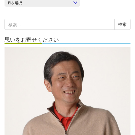
ア
ー
カ
検
イ
索:
ブ
思いをお寄せください