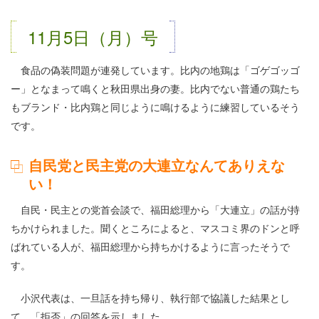
11月5日（月）号
食品の偽装問題が連発しています。比内の地鶏は「ゴゲゴッゴ
ー」となまって鳴くと秋田県出身の妻。比内でない普通の鶏たち
もブランド・比内鶏と同じように鳴けるように練習しているそう
です。
自民党と民主党の大連立なんてありえな
い！
自民・民主との党首会談で、福田総理から「大連立」の話が持
ちかけられました。聞くところによると、マスコミ界のドンと呼
ばれている人が、福田総理から持ちかけるように言ったそうで
す。
小沢代表は、一旦話を持ち帰り、執行部で協議した結果とし
て、「拒否」の回答を示しました。