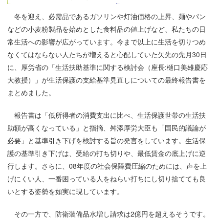
冬を迎え、必需品であるガソリンや灯油価格の上昇、麺やパン
などの小麦粉製品を始めとした食料品の値上げなど、私たちの日
常生活への影響が広がっています。今まで以上に生活を切りつめ
なくてはならない人たちが増えると心配していた矢先の先月30日
に、厚労省の「生活扶助基準に関する検討会（座長:樋口美雄慶応
大教授）」が生活保護の支給基準見直しについての最終報告書を
まとめました。
報告書は「低所得者の消費支出に比べ、生活保護世帯の生活扶
助額が高くなっている」と指摘、舛添厚労大臣も「国民的議論が
必要」と基準引き下げを検討する旨の発言をしています。生活保
護の基準引き下げは、受給の打ち切りや、最低賃金の底上げに逆
行します。さらに、08年度の社会保障費圧縮のためには、声を上
げにくい人、一番困っている人をねらい打ちにし切り捨てても良
いとする姿勢を如実に現しています。
その一方で、防衛装備品水増し請求は2億円を超えるそうです。