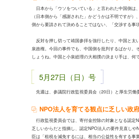
日本から「ウソをついている」と言われた中国側は、
（日本側から「感謝された」かどうかは不明ですが）、
側から要請されて決めることではない、「交渉する事
反対を押し切って靖国参拝を強行したり、中国と太い
泉政権。今回の事件でも、中国側を批判するばかり。
しょうね。中国と小泉総理の大相撲の決まり手は、何
5月27日（日）号
先週は、参議院行政監視委員会（20日）と厚生労働委
NPO法人を育てる観点に乏しい政
行政監視委員会では、寄付金控除の対象となる認定NP
乏しいからだと指摘し、認定NPO法人の要件見直しや
臣は「租税を減免するには、相当の公益性を有する事