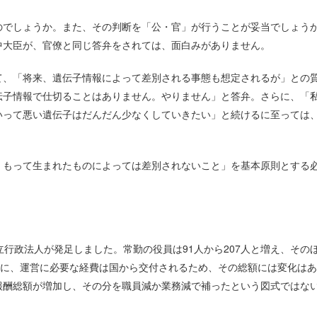
でしょうか。また、その判断を「公・官」が行うことが妥当でしょう
中大臣が、官僚と同じ答弁をされては、面白みがありません。
、「将来、遺伝子情報によって差別される事態も想定されるが」との
伝子情報で仕切ることはありません。やりません」と答弁。さらに、「
いって悪い遺伝子はだんだん少なくしていきたい」と続けるに至っては
もって生まれたものによっては差別されないこと」を基本原則とする
行政法人が発足しました。常勤の役員は91人から207人と増え、その
ずに、運営に必要な経費は国から交付されるため、その総額には変化は
報酬総額が増加し、その分を職員減か業務減で補ったという図式ではな