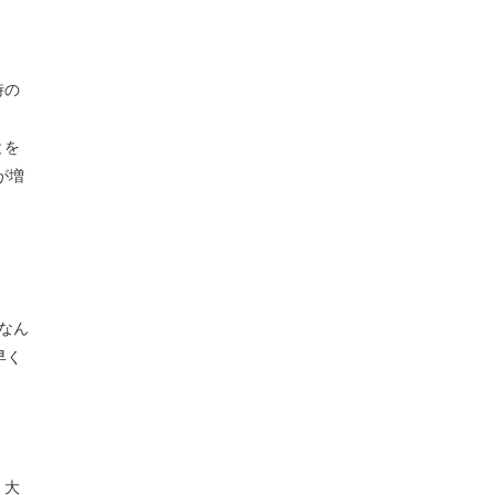
時の
とを
が増
なん
早く
、大