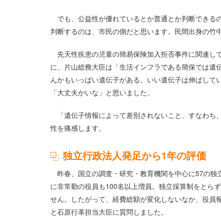
でも、公益性が優れているとか普通とか判断できるの
判断するのは、市民の側だと思います。民間出身の竹
先天性疾患の児童の簡易保険加入拒否事件に関連して
に、片山総務大臣は「生活インフラである簡保では遺
んかもいっぱい遺伝子がある。いい遺伝子は伸ばして
「大丈夫かいな」と思いました。
「遺伝子情報によって差別されないこと、すなわち、
性を痛感します。
独立行政法人発足から1年の評価
昨春、国立の調査・研究・教育機関を中心に57の独立
に非常勤の役員も100名以上増員。独立採算制をとら
せん。したがって、経費総額が変化しないなか、役員
と石原行革担当大臣に質問しました。