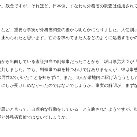
か。残念ですが、それほど、日本側、すなわち外務省の調査は信用され
など、重要な事実が外務省調査の後から明らかになりました。大使訓
け止められたと思います。亡命を求めてきた人をどのように処遇するか
から出向している査証担当の副領事だったことから、坂口厚労大臣が
批判しました。でも、副領事の肩を持つわけではありませんが、彼は事
男性2名がいたことを知らずに、また、3人が敷地内に駆け込もうとし
うにしか受け止めなかったのではないでしょうか。事実の解明が、まず
悪いと言って、自虐的な行動をしている」と立腹されたようですが、
臣と外務省官僚ではないでしょうか。