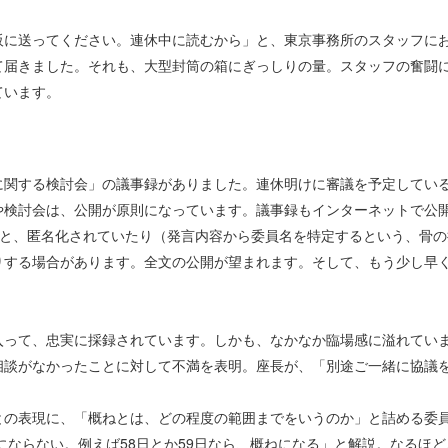
に送ってください。連休中に読むから」と、東京事務所のスタッフに
て届きました。それも、大型封筒の箱にぎっしりの量。スタッフの奮闘
ています。
関する検討会」の議事録がありました。連休明けに審議を予定してい
や検討会は、公開が原則になっています。議事録もインターネットで公
」と、匿名化されていたり（発言内容から委員名を特定するという、骨の
りする場合があります。全文の公開が望まれます。そして、もう少し早
って、忠実に採録されています。しかも、なかなか臨場感に溢れてい
相談がなかったことに対して不満を表明。座長が、「別途ご一緒に協議
の表現に、「概ねとは、どの程度の範囲までをいうのか」と詰める委
にならない。例えば58日とか59日なら、概ねになる」と解説。なるほど