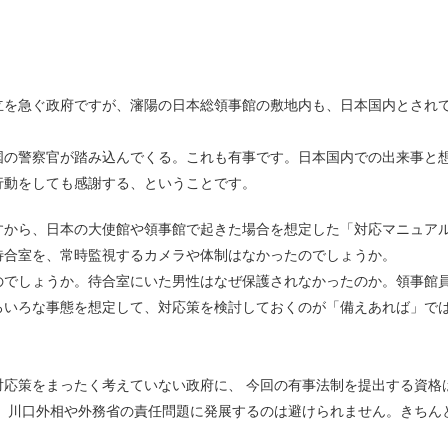
を急ぐ政府ですが、瀋陽の日本総領事館の敷地内も、日本国内とされ
の警察官が踏み込んでくる。これも有事です。日本国内での出来事と
行動をしても感謝する、ということです。
から、日本の大使館や領事館で起きた場合を想定した「対応マニュア
待合室を、常時監視するカメラや体制はなかったのでしょうか。
でしょうか。待合室にいた男性はなぜ保護されなかったのか。領事館
ろいろな事態を想定して、対応策を検討しておくのが「備えあれば」で
応策をまったく考えていない政府に、 今回の有事法制を提出する資格
 川口外相や外務省の責任問題に発展するのは避けられません。きちん