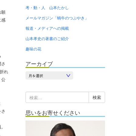
考・動・人 山本たかし
お願
メールマガジン「蝸牛のつぶやき」
に感
報道・メディアへの掲載
山本孝史の著書のご紹介
趣味の花
る
アーカイブ
開さ
折れ
ア
く公
ー
カ
検
イ
ま
索:
ブ
をさ
思いをお寄せください
員。
。