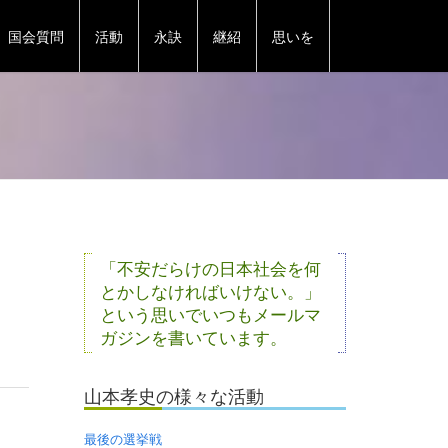
国会質問
活動
永訣
継紹
思いを
」
「不安だらけの日本社会を何
とかしなければいけない。」
という思いでいつもメールマ
ガジンを書いています。
山本孝史の様々な活動
最後の選挙戦