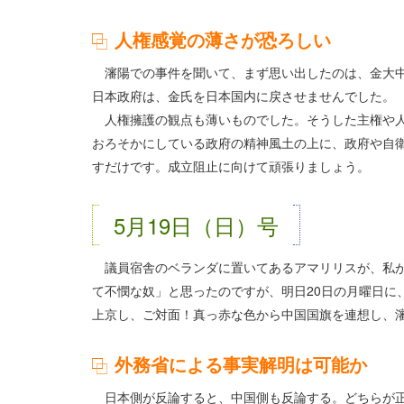
人権感覚の薄さが恐ろしい
瀋陽での事件を聞いて、まず思い出したのは、金大中
日本政府は、金氏を日本国内に戻させませんでした。
人権擁護の観点も薄いものでした。そうした主権や人
おろそかにしている政府の精神風土の上に、政府や自衛
すだけです。成立阻止に向けて頑張りましょう。
5月19日（日）号
議員宿舎のベランダに置いてあるアマリリスが、私が
て不憫な奴」と思ったのですが、明日20日の月曜日に
上京し、ご対面！真っ赤な色から中国国旗を連想し、
外務省による事実解明は可能か
日本側が反論すると、中国側も反論する。どちらが正