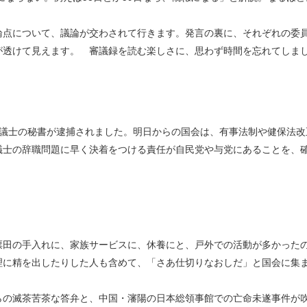
点について、議論が交わされて行きます。発言の裏に、それぞれの委
が透けて見えます。 審議録を読む楽しさに、思わず時間を忘れてしま
議士の秘書が逮捕されました。明日からの国会は、有事法制や健保法改
議士の辞職問題に早く決着をつける責任が自民党や与党にあることを、
田の手入れに、家族サービスに、休養にと、戸外での活動が多かった
理に精を出したりした人も含めて、「さあ仕切りなおしだ」と国会に集
の滅茶苦茶な答弁と、中国・瀋陽の日本総領事館での亡命未遂事件が