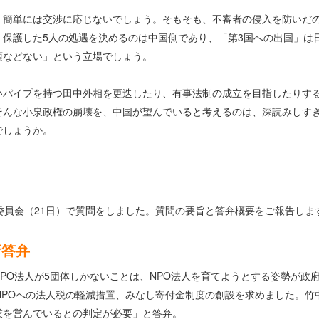
簡単には交渉に応じないでしょう。そもそも、不審者の侵入を防いだ
保護した5人の処遇を決めるのは中国側であり、「第3国への出国」は
項などない」という立場でしょう。
パイプを持つ田中外相を更迭したり、有事法制の成立を目指したりす
そんな小泉政権の崩壊を、中国が望んでいると考えるのは、深読みしす
でしょうか。
員会（21日）で質問をしました。質問の要旨と答弁概要をご報告しま
府答弁
O法人が5団体しかないことは、NPO法人を育てようとする姿勢が政
NPOへの法人税の軽減措置、みなし寄付金制度の創設を求めました。竹
業を営んでいるとの判定が必要」と答弁。