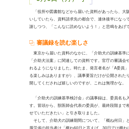
「役所や図書館などから届いた資料があったら、大阪
いしていたら、資料請求先の都合で、連休後半になっ
謝しつつ、「こんなに読めないよう！」と悲鳴をあげ
審議録を読む楽しさ
東京から届いた資料のなかに、「介助犬の訓練基準に
「介助犬法案」に関連しての資料です。官庁の審議会
れるようになりました。時たま、発言者名が「A委員
る楽しみはありますが）、議事要旨だけが公開された
開してくだされば嬉しいのですが、これは無理かな。
「介助犬の訓練基準検討会」の議事録は、委員名も入
す。冒頭から、獣医師会代表の委員が、最終段階まで
せていただきたい」と引き取りました。
そして、介助犬の訓練期間について、「概ね何日」と
厚労省の担当者は「概ね60日と言えば、30日では概ね