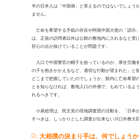
半の日本人は「中国側」と答えるのではないでしょう
ません。
亡命を希望する手紙の存在や阿南中国大使の「訓示」
は、正規の訪問者以外は公館の敷地内に入れるなと受
肝心の点が抜けていることが問題です。
入口で中国警官の帽子を拾っているのが、厚生労働省
の子を抱きかかえるなど、適切な行動が望まれた」と
どこまで把握していたのでしょうか。館内に亡命希望の
とを知らなければ、敷地入口の外側で、もめているよ
れるべきです。
小泉総理は、民主党の現地調査団の活動を、「日本が
すべきは、しっかりとした調査が出来ない川口外務大
大相撲の決まり手は、何でしょうか