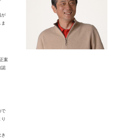
員が
しま
正案
確認
ので
まり
吹き