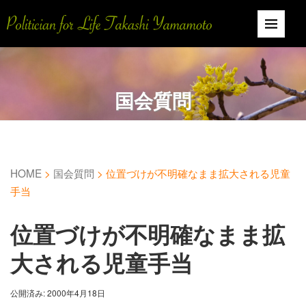
国会質問
HOME
>
国会質問
>
位置づけが不明確なまま拡大される児童
手当
位置づけが不明確なまま拡
大される児童手当
公開済み: 2000年4月18日