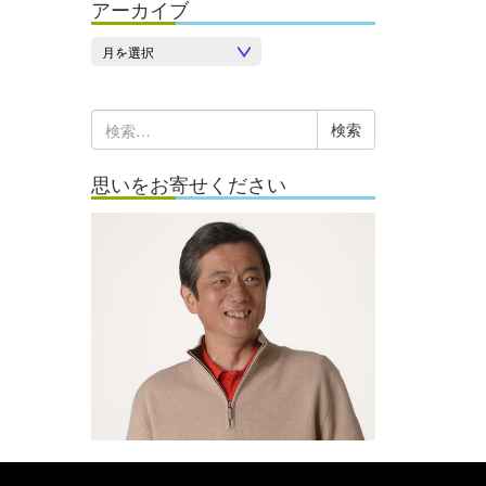
アーカイブ
ア
ー
カ
検
イ
索:
ブ
思いをお寄せください