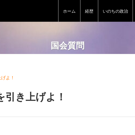
ホーム
経歴
いのちの政治
国会質問
上げよ！
を引き上げよ！