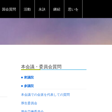
国会質問
活動
永訣
継紹
思いを
本会議・委員会質問
■ 衆議院
■ 参議院
本会議での会派を代表しての質問
厚生委員会
厚生労働委員会