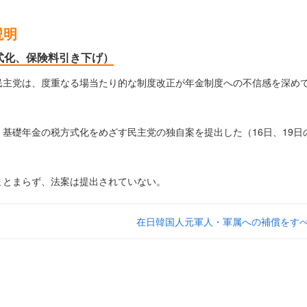
説明
式化、保険料引き下げ）
民主党は、度重なる場当たり的な制度改正が年金制度への不信感を深め
基礎年金の税方式化をめざす民主党の独自案を提出した（16日、19日
まとまらず、法案は提出されていない。
在日韓国人元軍人・軍属への補償をす