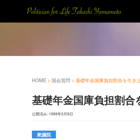
HOME
>
国会質問
>
基礎年金国庫負担割合を引き
基礎年金国庫負担割合
公開済み: 1999年3月9日
衆議院