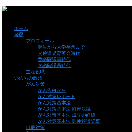
ホーム
経歴
プロフィール
誕生から大学卒業まで
交通遺児育英会時代
衆議院議員時代
参議院議員時代
主な役職
いのちの政治
がん対策
がん告白から
がん対策レポート
がん対策基本法
がん対策基本法 附帯決議
がん対策基本法 成立の経緯
がん対策基本法 関連報道記事
自殺対策