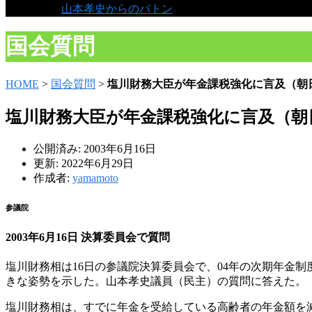
山本孝史からのバトン
国会質問
HOME
>
国会質問
>
塩川財務大臣が年金課税強化に言及（朝日
塩川財務大臣が年金課税強化に言及（朝日
公開済み: 2003年6月16日
更新: 2022年6月29日
作成者:
yamamoto
参議院
2003年6月16日 決算委員会で質問
塩川財務相は16日の参議院決算委員会で、04年の次期年金
きな姿勢を示した。山本孝史議員（民主）の質問に答えた。
塩川財務相は、すでに年金を受給している高齢者の年金額を