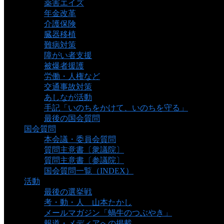
薬害エイズ
年金改革
介護保険
臓器移植
難病対策
障がい者支援
被爆者援護
労働・人権など
交通事故対策
あしなが活動
手記「いのちをかけて、いのちを守る」
最後の国会質問
国会質問
本会議・委員会質問
質問主意書〔衆議院〕
質問主意書〔参議院〕
国会質問一覧（INDEX）
活動
最後の選挙戦
考・動・人 山本たかし
メールマガジン「蝸牛のつぶやき」
報道・メディアへの掲載