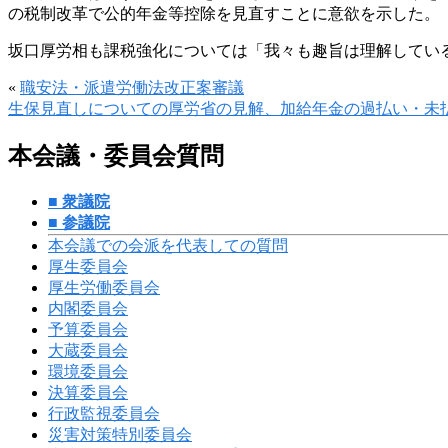
の税制改革で公的年金等控除を見直すことに意欲を示した。
坂口厚労相も課税強化については「我々も趣旨は理解してい
«
職安法・派遣労働法改正案審議
生保見直しについての厚労省の見解、加給年金の過払い・未払
本会議・委員会質問
■ 衆議院
■ 参議院
本会議での会派を代表しての質問
厚生委員会
厚生労働委員会
内閣委員会
予算委員会
大蔵委員会
環境委員会
決算委員会
行政監視委員会
災害対策特別委員会