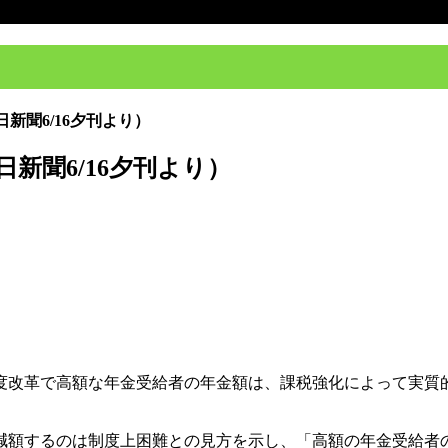
新聞6/16夕刊より）
新聞6/16夕刊より）
制度改革で高額な年金受給者の年金額は、課税強化によって実
減額するのは制度上困難との見方を示し、「高額の年金受給者