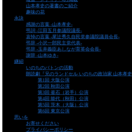
山本孝史の著書のご紹介
趣味の花
永訣
感謝の言葉 -山本孝史-
弔詞 -江田五月参議院議長-
哀悼の言葉 -尾辻秀久自民党参議院議員会長-
弔辞 -小沢一郎民主党代表-
弔辞 -玉井義臣あしなが育英会会長-
謝辞 -山本ゆき-
継紹
いのちのバトンの活動
朗読劇『兄のランドセル いのちの政治家 山本孝
第1回 大阪公演
第2回 秋田公演
第3回 釜石（岩手）公演
第4回 能代（秋田）公演
第5回 茨木（大阪）公演
第6回 東京公演
思いを
お寄せください
プライバシーポリシー