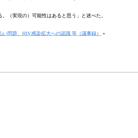
る。（実現の）可能性はあると思う」と述べた。
い問題、HIV感染拡大への認識 等（議事録）
»