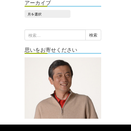
アーカイブ
ア
ー
カ
検
イ
索:
ブ
思いをお寄せください