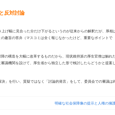
問と反対討論
き上げ幅に見合った分だけ下がるというのが従来からの解釈だが、厚相
との趣旨の答弁（マスコミは全く報じなかったけど、重要なポイントで
保障の構造を大幅に改革するものだから、現状維持派の厚生官僚は触れ
に審議機関を設けて、厚生省から独立した形で検討したらどうかと提案
採決」を行い、質疑ではなく「討論的発言」をして、委員会での審議は
明確な社会保障像の提示と人権の擁