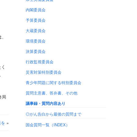
内閣委員会
予算委員会
大蔵委員会
は、
環境委員会
決算委員会
行政監視委員会
たく
災害対策特別委員会
し
青少年問題に関する特別委員会
質問主意書、答弁書、その他
終局
議事録・質問内容あり
◎がん告白から最後の質問まで
護を
»
国会質問一覧（INDEX）