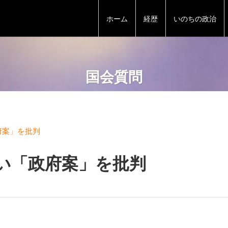
ホーム
経歴
いのちの政治
国会質問
府案」を批判
い「政府案」を批判