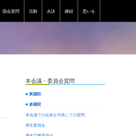
国会質問
活動
永訣
継紹
思いを
本会議・委員会質問
■ 衆議院
■ 参議院
本会議での会派を代表しての質問
厚生委員会
厚生労働委員会