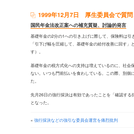
1999年12月7日 厚生委員会で質
国民年金法改正案への補充質疑、討論的発言
基礎年金の2分の1への引き上げに際して、保険料は引
「引下げ幅を圧縮して、基礎年金の給付改善に回す」
す）。
基礎年金の税方式化への支持は増えているのに、社会
ない。いつも門前払いを食わしている。この際、別個
た。
先月26日の強行採決は有効であったことを「確認する
となった。
«
強行採決などの強引な委員会運営を痛烈批判