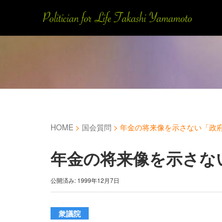
HOME
>
国会質問
>
年金の将来像を示さない「政
年金の将来像を示さな
公開済み: 1999年12月7日
衆議院