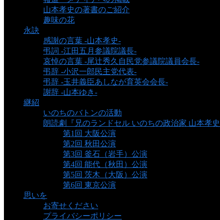
山本孝史の著書のご紹介
趣味の花
永訣
感謝の言葉 -山本孝史-
弔詞 -江田五月参議院議長-
哀悼の言葉 -尾辻秀久自民党参議院議員会長-
弔辞 -小沢一郎民主党代表-
弔辞 -玉井義臣あしなが育英会会長-
謝辞 -山本ゆき-
継紹
いのちのバトンの活動
朗読劇『兄のランドセル いのちの政治家 山本孝
第1回 大阪公演
第2回 秋田公演
第3回 釜石（岩手）公演
第4回 能代（秋田）公演
第5回 茨木（大阪）公演
第6回 東京公演
思いを
お寄せください
プライバシーポリシー