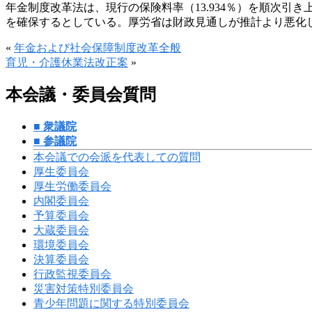
年金制度改革法は、現行の保険料率（13.934％）を順次引き
を確保するとしている。厚労省は財政見通しが推計より悪化
«
年金および社会保障制度改革全般
育児・介護休業法改正案
»
本会議・委員会質問
■ 衆議院
■ 参議院
本会議での会派を代表しての質問
厚生委員会
厚生労働委員会
内閣委員会
予算委員会
大蔵委員会
環境委員会
決算委員会
行政監視委員会
災害対策特別委員会
青少年問題に関する特別委員会