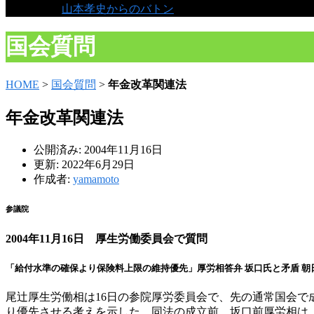
山本孝史からのバトン
国会質問
HOME
>
国会質問
>
年金改革関連法
年金改革関連法
公開済み: 2004年11月16日
更新: 2022年6月29日
作成者:
yamamoto
参議院
2004年11月16日 厚生労働委員会で質問
「給付水準の確保より保険料上限の維持優先」厚労相答弁 坂口氏と矛盾 朝日
尾辻厚生労働相は16日の参院厚労委員会で、先の通常国会で
り優先させる考えを示した。同法の成立前、坂口前厚労相は