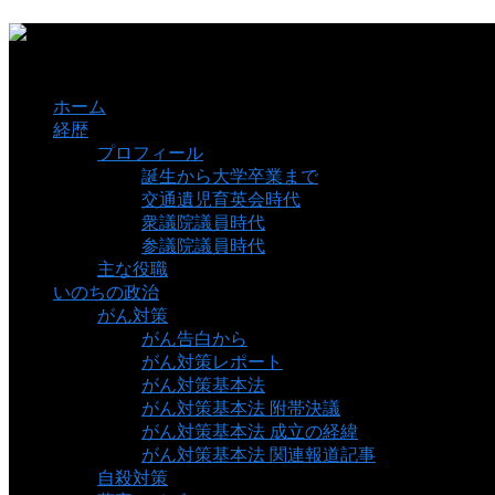
ホーム
経歴
プロフィール
誕生から大学卒業まで
交通遺児育英会時代
衆議院議員時代
参議院議員時代
主な役職
いのちの政治
がん対策
がん告白から
がん対策レポート
がん対策基本法
がん対策基本法 附帯決議
がん対策基本法 成立の経緯
がん対策基本法 関連報道記事
自殺対策