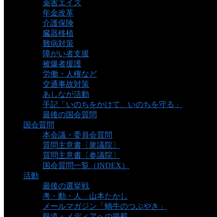
薬害エイズ
年金改革
介護保険
臓器移植
難病対策
障がい者支援
被爆者援護
労働・人権など
交通事故対策
あしなが活動
手記「いのちをかけて、いのちを守る」
最後の国会質問
国会質問
本会議・委員会質問
質問主意書〔衆議院〕
質問主意書〔参議院〕
国会質問一覧（INDEX）
活動
最後の選挙戦
考・動・人 山本たかし
メールマガジン「蝸牛のつぶやき」
報道・メディアへの掲載