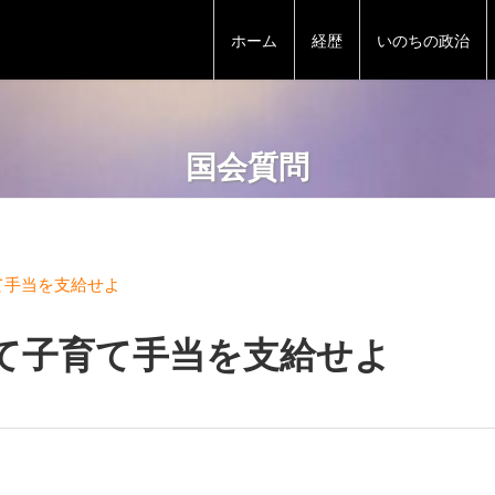
ホーム
経歴
いのちの政治
国会質問
て手当を支給せよ
て子育て手当を支給せよ