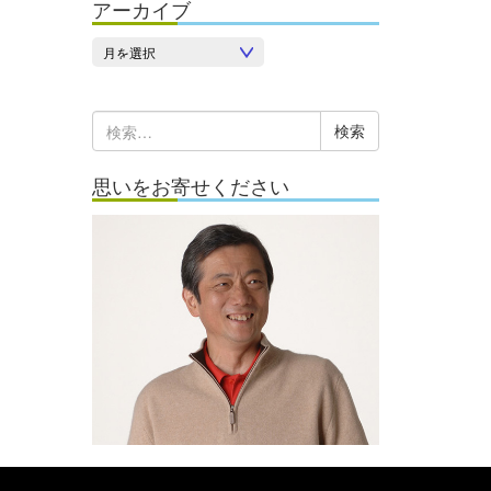
アーカイブ
ア
ー
カ
検
イ
索:
ブ
思いをお寄せください