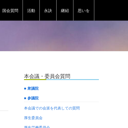
国会質問
活動
永訣
継紹
思いを
本会議・委員会質問
■ 衆議院
■ 参議院
本会議での会派を代表しての質問
厚生委員会
厚生労働委員会