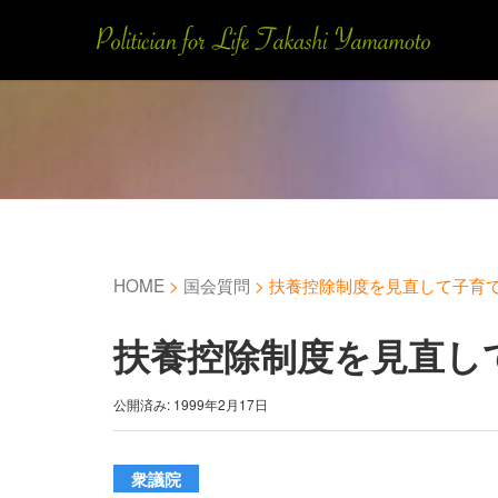
HOME
>
国会質問
>
扶養控除制度を見直して子育
扶養控除制度を見直し
公開済み: 1999年2月17日
衆議院