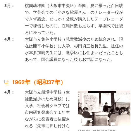
3月
桃園幼稚園（大阪市中央区）卒園。夏に罹った百日咳
で、学芸会での「小さな靴屋さん」のナレーター役が
できず残念。せっかく父親が購入したテープレコーダ
ーで練習したのに。在籍日数も足らず、卒園式では後
ろに座っていた。
4月
大阪市立集英小学校（児童数減少のため統合され、現
在は開平小学校）に入学。杉田貞三校長先生、担任の
水本多加嗣先生には、選挙区にお住まいだったことも
あって、国会議員になった後もお世話になった。
1962年（昭和37年）
4月
大阪市立船場中学校（生
徒数減少のため廃校）に
入学。社会科クラブでは
市内研究発表会で１年生
ながらに発表者に抜擢さ
れる（先輩に押し付けら