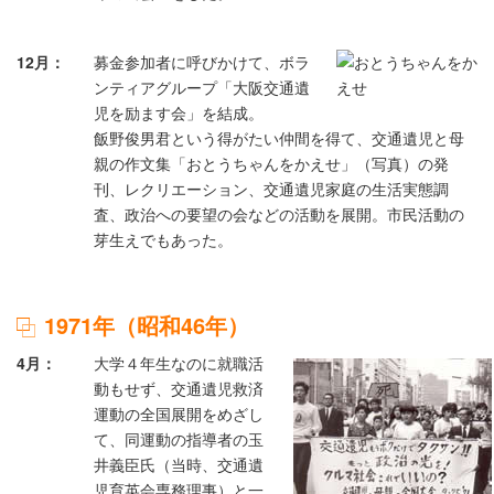
12月
募金参加者に呼びかけて、ボラ
ンティアグループ「大阪交通遺
児を励ます会」を結成。
飯野俊男君という得がたい仲間を得て、交通遺児と母
親の作文集「おとうちゃんをかえせ」（写真）の発
刊、レクリエーション、交通遺児家庭の生活実態調
査、政治への要望の会などの活動を展開。市民活動の
芽生えでもあった。
1971年（昭和46年）
4月
大学４年生なのに就職活
動もせず、交通遺児救済
運動の全国展開をめざし
て、同運動の指導者の玉
井義臣氏（当時、交通遺
児育英会専務理事）と一