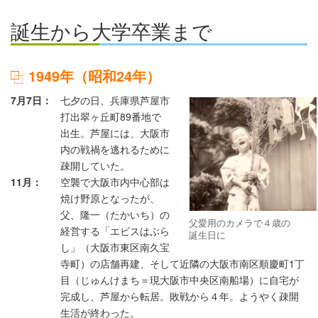
誕生から大学卒業まで
1949年（昭和24年）
7月7日
七夕の日、兵庫県芦屋市
打出翠ヶ丘町89番地で
出生。芦屋には、大阪市
内の戦禍を逃れるために
疎開していた。
11月
空襲で大阪市内中心部は
焼け野原となったが、
父、隆一（たかいち）の
父愛用のカメラで４歳の
経営する「エビスはぶら
誕生日に
し」（大阪市東区南久宝
寺町）の店舗再建、そして近隣の大阪市南区順慶町1丁
目（じゅんけまち＝現大阪市中央区南船場）に自宅が
完成し、芦屋から転居。敗戦から４年。ようやく疎開
生活が終わった。