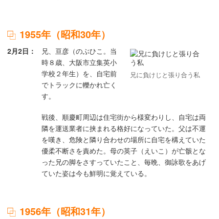
1955年（昭和30年）
2月2日
兄、亘彦（のぶひこ。当
時８歳、大阪市立集英小
学校２年生）を、自宅前
兄に負けじと張り合う私
でトラックに轢かれ亡く
す。
戦後、順慶町周辺は住宅街から様変わりし、自宅は両
隣を運送業者に挟まれる格好になっていた。父は不運
を嘆き、危険と隣り合わせの場所に自宅を構えていた
優柔不断さを責めた。母の英子（えいこ）が亡骸とな
った兄の脚をさすっていたこと、毎晩、御詠歌をあげ
ていた姿は今も鮮明に覚えている。
1956年（昭和31年）