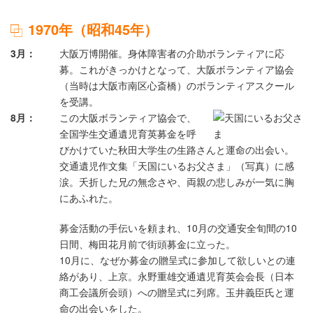
1970年（昭和45年）
3月
大阪万博開催。身体障害者の介助ボランティアに応
募。これがきっかけとなって、大阪ボランティア協会
（当時は大阪市南区心斎橋）のボランティアスクール
を受講。
8月
この大阪ボランティア協会で、
全国学生交通遺児育英募金を呼
びかけていた秋田大学生の生路さんと運命の出会い。
交通遺児作文集「天国にいるお父さま」（写真）に感
涙。夭折した兄の無念さや、両親の悲しみが一気に胸
にあふれた。
募金活動の手伝いを頼まれ、10月の交通安全旬間の10
日間、梅田花月前で街頭募金に立った。
10月に、なぜか募金の贈呈式に参加して欲しいとの連
絡があり、上京。永野重雄交通遺児育英会会長（日本
商工会議所会頭）への贈呈式に列席。玉井義臣氏と運
命の出会いをした。