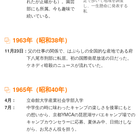
足で歩いて地域を調査
れたが正確かも）。園芸
し、一生懸命に発表する
部にも所属。今も趣味で
私
続いている。
1963年（昭和38年）
11月23日
父の仕事の関係で、はぶらしの全国的な産地である府
下八尾市刑部に転居。初の国際衛星放送の日だった。
ケネディ暗殺のニュースが流れていた。
1965年（昭和40年）
4月
立命館大学産業社会学部入学
7月
中学生の時に味わったキャンプの楽しさを後輩にもと
の想いから、京都YMCAの琵琶湖サバエキャンプ場での
キャンプカウンセラーに応募。夏休み中、日焼けしな
がら、お兄さん役を担う。