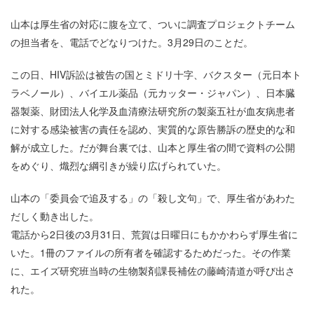
山本は厚生省の対応に腹を立て、ついに調査プロジェクトチーム
の担当者を、電話でどなりつけた。3月29日のことだ。
この日、HIV訴訟は被告の国とミドリ十字、バクスター（元日本ト
ラベノール）、バイエル薬品（元カッター・ジャパン）、日本臓
器製薬、財団法人化学及血清療法研究所の製薬五社が血友病患者
に対する感染被害の責任を認め、実質的な原告勝訴の歴史的な和
解が成立した。だが舞台裏では、山本と厚生省の間で資料の公開
をめぐり、熾烈な綱引きが繰り広げられていた。
山本の「委員会で追及する」の「殺し文句」で、厚生省があわた
だしく動き出した。
電話から2日後の3月31日、荒賀は日曜日にもかかわらず厚生省に
いた。1冊のファイルの所有者を確認するためだった。その作業
に、エイズ研究班当時の生物製剤課長補佐の藤崎清道が呼び出さ
れた。