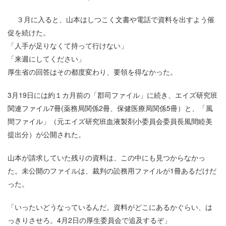
３月に入ると、山本はしつこく文書や電話で資料を出すよう催
促を続けた。
「人手が足りなくて持って行けない」
「来週にしてください」
厚生省の回答はその都度変わり、要領を得なかった。
3月19日には約１カ月前の「郡司ファイル」に続き、エイズ研究班
関連ファイル7冊(薬務局関係2冊、保健医療局関係5冊）と、「風
間ファイル」（元エイズ研究班血液製剤小委員会委員長風間睦美
提出分）が公開された。
山本が請求していた残りの資料は、この中にも見つからなかっ
た。未公開のファイルは、裁判の訟務用ファイルが1冊あるだけだ
った。
「いったいどうなっているんだ。資料がどこにあるかぐらい、は
っきりさせろ。4月2日の厚生委員会で追及するぞ」