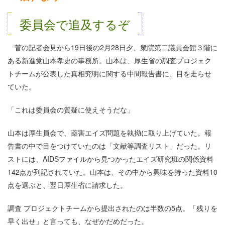
委員会で追及するぞ
菅の記者会見から19日後の2月28日夕、衆院第二議員会館３階に
ある新進党山本孝史の事務所。山本は、厚生省の調査プロジェク
トチームが公表した真相究明に関する中間報告書に、目を走らせ
ていた。
「これは委員会の質疑に使えそうだな」
山本は厚生員会で、薬害エイズ問題を執拗に取り上げていた。報
告書の中で目をつけていたのは「文献等調査リスト」だった。リ
ストには、AIDSファイルから見つかったエイズ研究班の関係資料
142点が列記されていた。山本は、その中から興味を持った資料10
点を選ぶと、翌日厚生省に請求した。
調査 プロジェクトチームから提出されたのは半数の5点。「残りを
早く出せ」と言っても、なぜかだめだった。