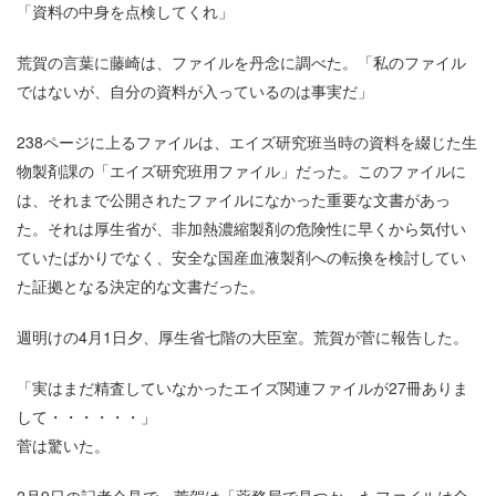
「資料の中身を点検してくれ」
荒賀の言葉に藤崎は、ファイルを丹念に調べた。「私のファイル
ではないが、自分の資料が入っているのは事実だ」
238ページに上るファイルは、エイズ研究班当時の資料を綴じた生
物製剤課の「エイズ研究班用ファイル」だった。このファイルに
は、それまで公開されたファイルになかった重要な文書があっ
た。それは厚生省が、非加熱濃縮製剤の危険性に早くから気付い
ていたばかりでなく、安全な国産血液製剤への転換を検討してい
た証拠となる決定的な文書だった。
週明けの4月1日夕、厚生省七階の大臣室。荒賀が菅に報告した。
「実はまだ精査していなかったエイズ関連ファイルが27冊ありま
して・・・・・・」
菅は驚いた。