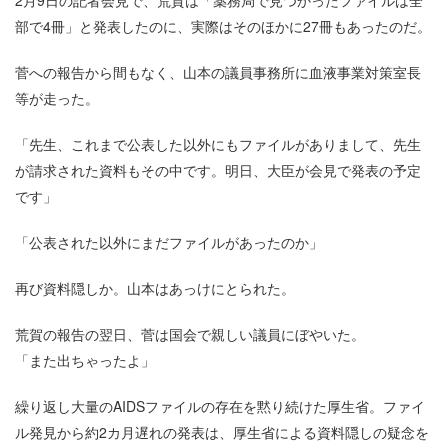
2月9日の記者会見で、荒賀は「薬務局で見つかったファイルは全
部で4冊」と発表したのに、実際はそのほかに27冊もあったのだ。
菅への報告から間もなく、山本の議員事務所に血液事業対策室長
等が走った。
「先生、これまで公表した以外にもファイルがありまして、先生
が請求された資料もその中です。明日、大臣が会見で発表の予定
です」
「公表された以外にまだファイルがあったのか」
再び資料隠しか。山本はあっけにとられた。
荒賀の報告の翌日、菅は国会で親しい議員にぼやいた。
「また出ちゃったよ」
繰り返し大量のAIDSファイルの存在を黙り続けた厚生省。ファイ
ル発見から約2カ月遅れの発表は、厚生省による資料隠しの疑念を