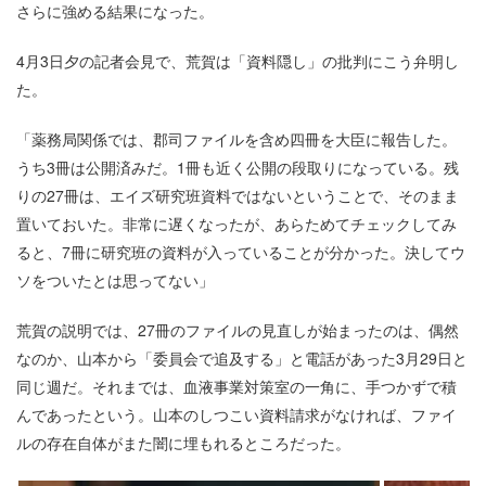
さらに強める結果になった。
4月3日夕の記者会見で、荒賀は「資料隠し」の批判にこう弁明し
た。
「薬務局関係では、郡司ファイルを含め四冊を大臣に報告した。
うち3冊は公開済みだ。1冊も近く公開の段取りになっている。残
りの27冊は、エイズ研究班資料ではないということで、そのまま
置いておいた。非常に遅くなったが、あらためてチェックしてみ
ると、7冊に研究班の資料が入っていることが分かった。決してウ
ソをついたとは思ってない」
荒賀の説明では、27冊のファイルの見直しが始まったのは、偶然
なのか、山本から「委員会で追及する」と電話があった3月29日と
同じ週だ。それまでは、血液事業対策室の一角に、手つかずで積
んであったという。山本のしつこい資料請求がなければ、ファイ
ルの存在自体がまた闇に埋もれるところだった。