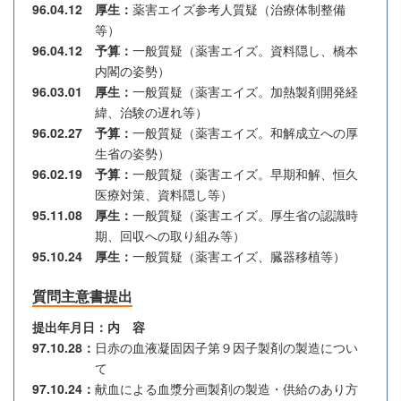
96.04.12 厚生
薬害エイズ参考人質疑（治療体制整備
等）
96.04.12 予算
一般質疑（薬害エイズ。資料隠し、橋本
内閣の姿勢）
96.03.01 厚生
一般質疑（薬害エイズ。加熱製剤開発経
緯、治験の遅れ等）
96.02.27 予算
一般質疑（薬害エイズ。和解成立への厚
生省の姿勢）
96.02.19 予算
一般質疑（薬害エイズ。早期和解、恒久
医療対策、資料隠し等）
95.11.08 厚生
一般質疑（薬害エイズ。厚生省の認識時
期、回収への取り組み等）
95.10.24 厚生
一般質疑（薬害エイズ、臓器移植等）
質問主意書提出
提出年月日
内 容
97.10.28
日赤の血液凝固因子第９因子製剤の製造につい
て
97.10.24
献血による血漿分画製剤の製造・供給のあり方