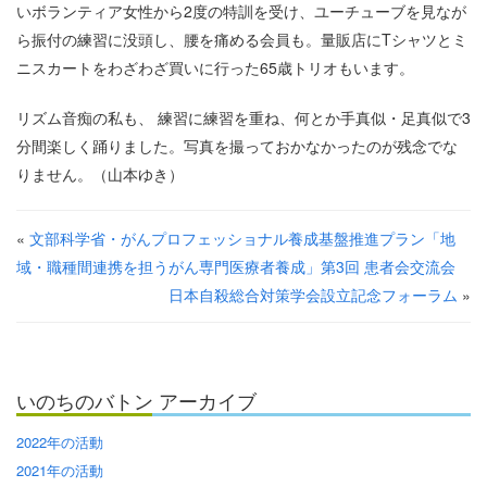
いボランティア女性から2度の特訓を受け、ユーチューブを見なが
ら振付の練習に没頭し、腰を痛める会員も。量販店にTシャツとミ
ニスカートをわざわざ買いに行った65歳トリオもいます。
リズム音痴の私も、 練習に練習を重ね、何とか手真似・足真似で3
分間楽しく踊りました。写真を撮っておかなかったのが残念でな
りません。（山本ゆき）
«
文部科学省・がんプロフェッショナル養成基盤推進プラン「地
域・職種間連携を担うがん専門医療者養成」第3回 患者会交流会
日本自殺総合対策学会設立記念フォーラム
»
いのちのバトン アーカイブ
2022年の活動
2021年の活動