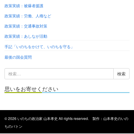
政策実績：被爆者援護
政策実績：労働、人権など
政策実績：交通事故対策
政策実績：あしなが活動
手記「いのちをかけて、いのちを守る」
最後の国会質問
検
索:
思いをお寄せください
© 2026 いのちの政治家 山本孝史 All rights reserved. 製作：山本孝史のいの
ちのバトン