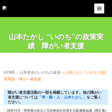
山本たかし “いのち”の政策実
績 障がい者支援
HOME
>
山本孝史のいのちの政策
>
山本たかし “いのち”の政
策実績 障がい者支援
障がい者支援活動の一部を掲載しています。他の障がい
者支援については
「考・動・人 山本たかし」
をご覧く
ださい。
05年10月 障害者の自立と完全参加を目指す大阪連絡会議（障大連）