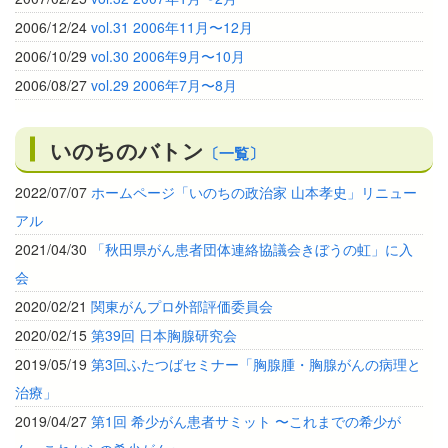
2006/12/24
vol.31 2006年11月〜12月
2006/10/29
vol.30 2006年9月〜10月
2006/08/27
vol.29 2006年7月〜8月
いのちのバトン
〔一覧〕
2022/07/07
ホームページ「いのちの政治家 山本孝史」リニュー
アル
2021/04/30
「秋田県がん患者団体連絡協議会きぼうの虹」に入
会
2020/02/21
関東がんプロ外部評価委員会
2020/02/15
第39回 日本胸腺研究会
2019/05/19
第3回ふたつばセミナー「胸腺腫・胸腺がんの病理と
治療」
2019/04/27
第1回 希少がん患者サミット 〜これまでの希少が