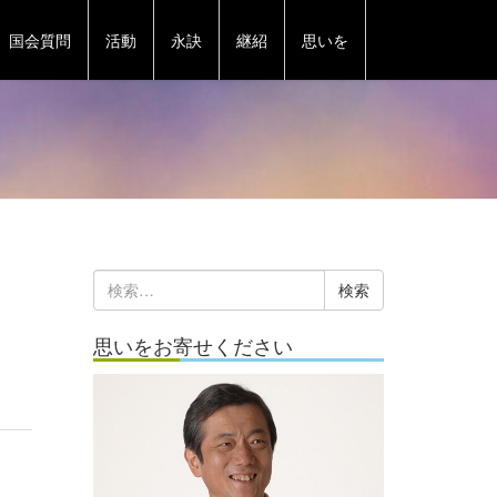
国会質問
活動
永訣
継紹
思いを
検
索:
思いをお寄せください