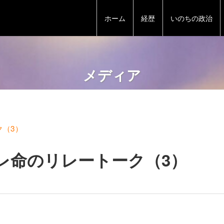
ホーム
経歴
いのちの政治
メディア
ク（3）
ーレ命のリレートーク（3）