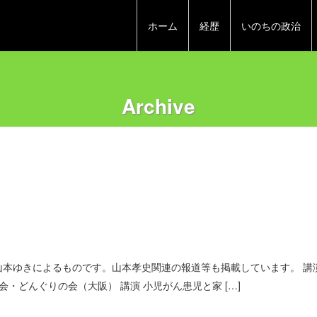
ホーム
経歴
いのちの政治
Archive
本ゆきによるものです。山本孝史関連の報道等も掲載しています。 講演
・どんぐりの会（大阪） 講演 小児がん患児と家 […]