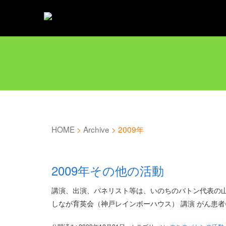
HOME
>
Archive
>
2009年
2009年その他の活動
講演、出演、パネリスト等は、いのちのバトン代表の山
しなが育英会（神戸レインボーハウス） 講演 がん患者会