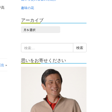
が高
趣味の花
アーカイブ
ア
ー
カ
検
イ
索:
ブ
思いをお寄せください
選出
»