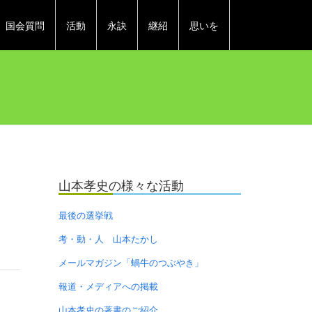
国会質問
活動
永訣
継紹
思いを
山本孝史の様々な活動
最後の選挙戦
考・動・人 山本たかし
メールマガジン「蝸牛のつぶやき」
報道・メディアへの掲載
山本孝史の著書のご紹介