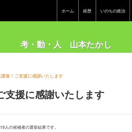
ホーム
経歴
いのちの政治
考・動・人 山本たかし
大躍進！ご支援に感謝いたします
ご支援に感謝いたします
19人の候補者の選挙結果です。