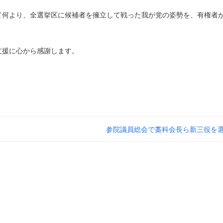
て何より、全選挙区に候補者を擁立して戦った我が党の姿勢を、有権者
。
支援に心から感謝します。
参院議員総会で藁科会長ら新三役を