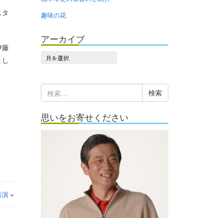
スタ
趣味の花
アーカイブ
伊藤
ア
まし
ー
カ
検
イ
索:
ブ
思いをお寄せください
講演
»