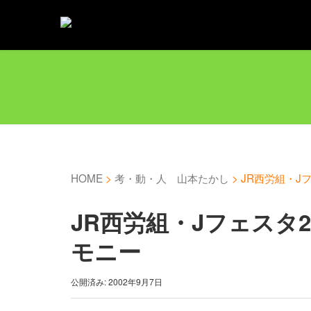
HOME
>
考・動・人 山本たかし
>
JR西労組・J
JR西労組・Jフェスタ
モニー
公開済み: 2002年9月7日