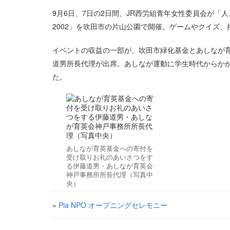
9月6日、7日の2日間、JR西労組青年女性委員会が
2002」を吹田市の片山公園で開催。ゲームやクイズ
イベントの収益の一部が、吹田市緑化基金とあしなが
道男所長代理が出席。あしなが運動に学生時代からか
た。
あしなが育英基金への寄付を
受け取りお礼のあいさつをす
る伊藤道男・あしなが育英会
神戸事務所所長代理（写真中
央）
«
Pia NPO オープニングセレモニー