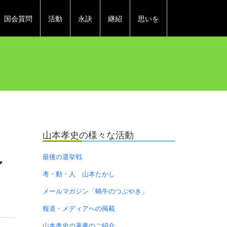
国会質問
活動
永訣
継紹
思いを
山本孝史の様々な活動
レ
最後の選挙戦
考・動・人 山本たかし
メールマガジン「蝸牛のつぶやき」
報道・メディアへの掲載
山本孝史の著書のご紹介