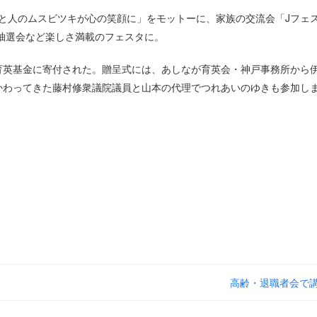
「人と人のムスビツキが心の笑顔に」をモットーに、家族の交流会「Jフェ
、抽選会など楽しさ満載のフェスタに。
育英基金に寄付された。贈呈式には、あしなが育英会・神戸事務所から
かわってきた藤村修衆議院議員と山本の代理でつれあいのゆきも参加し
高齢・退職者会で