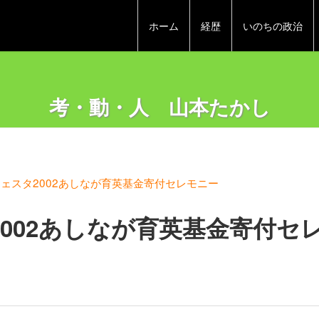
ホーム
経歴
いのちの政治
考・動・人 山本たかし
フェスタ2002あしなが育英基金寄付セレモニー
2002あしなが育英基金寄付セ