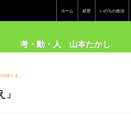
ホーム
経歴
いのちの政治
考・動・人 山本たかし
革のゆくえ」
え」