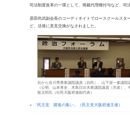
司法制度改革の一環として、簡裁代理権付与など、司
原田尚武副会長のコーディネイトでロースクールスタ
ど、活発に意見交換がなされました。
右から谷川秀善衆議院議員（自民）、山下栄一参議院
（公明、山本孝史、木島日出夫衆議院議員（共産）、
龍太郎氏（社民大阪府連副代表）
«
「民主党 躍進の集い」（民主党大阪府連主催）