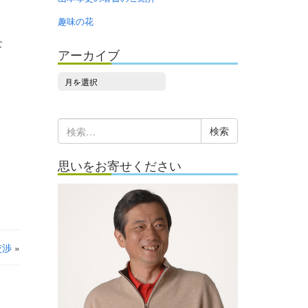
。
趣味の花
な
アーカイブ
ア
ー
カ
検
イ
索:
ブ
思いをお寄せください
交渉
»