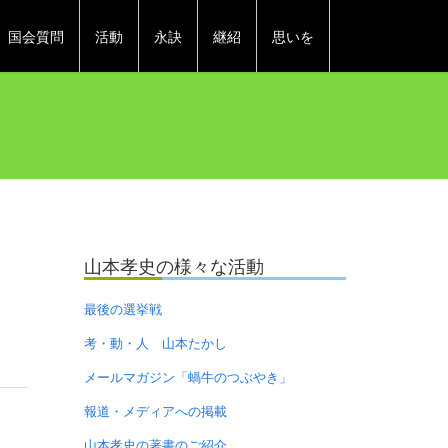
国会質問
活動
永訣
継紹
思いを
山本孝史の様々な活動
最後の選挙戦
考・動・人 山本たかし
メールマガジン「蝸牛のつぶやき」
報道・メディアへの掲載
山本孝史の著書のご紹介