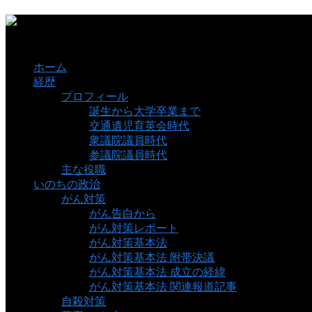
ホーム
経歴
プロフィール
誕生から大学卒業まで
交通遺児育英会時代
衆議院議員時代
参議院議員時代
主な役職
いのちの政治
がん対策
がん告白から
がん対策レポート
がん対策基本法
がん対策基本法 附帯決議
がん対策基本法 成立の経緯
がん対策基本法 関連報道記事
自殺対策