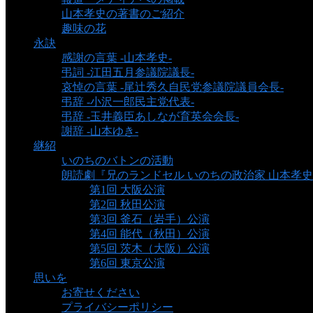
山本孝史の著書のご紹介
趣味の花
永訣
感謝の言葉 -山本孝史-
弔詞 -江田五月参議院議長-
哀悼の言葉 -尾辻秀久自民党参議院議員会長-
弔辞 -小沢一郎民主党代表-
弔辞 -玉井義臣あしなが育英会会長-
謝辞 -山本ゆき-
継紹
いのちのバトンの活動
朗読劇『兄のランドセル いのちの政治家 山本孝
第1回 大阪公演
第2回 秋田公演
第3回 釜石（岩手）公演
第4回 能代（秋田）公演
第5回 茨木（大阪）公演
第6回 東京公演
思いを
お寄せください
プライバシーポリシー