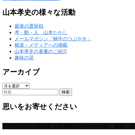
山本孝史の様々な活動
最後の選挙戦
考・動・人 山本たかし
メールマガジン「蝸牛のつぶやき」
報道・メディアへの掲載
山本孝史の著書のご紹介
趣味の花
アーカイブ
ア
検
ー
索:
カ
イ
思いをお寄せください
ブ
© 2026 いのちの政治家 山本孝史 All rights reserved.
上