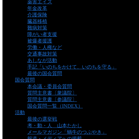
薬害エイズ
年金改革
介護保険
臓器移植
難病対策
障がい者支援
被爆者援護
労働・人権など
交通事故対策
あしなが活動
手記「いのちをかけて、いのちを守る」
最後の国会質問
国会質問
本会議・委員会質問
質問主意書〔衆議院〕
質問主意書〔参議院〕
国会質問一覧（INDEX）
活動
最後の選挙戦
考・動・人 山本たかし
メールマガジン「蝸牛のつぶやき」
報道・メディアへの掲載