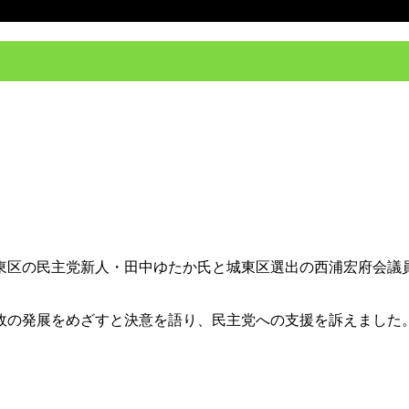
城東区の民主党新人・田中ゆたか氏と城東区選出の西浦宏府会議員
。
政の発展をめざすと決意を語り、民主党への支援を訴えました