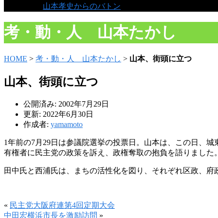
山本孝史からのバトン
考・動・人 山本たかし
HOME
>
考・動・人 山本たかし
>
山本、街頭に立つ
山本、街頭に立つ
公開済み: 2002年7月29日
更新: 2022年6月30日
作成者:
yamamoto
1年前の7月29日は参議院選挙の投票日。山本は、この日、
有権者に民主党の政策を訴え、政権奪取の抱負を語りました
田中氏と西浦氏は、まちの活性化を図り、それぞれ区政、府
«
民主党大阪府連第4回定期大会
中田宏横浜市長を激励訪問
»