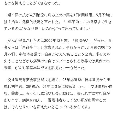
ものを抑えることができなかった。
週１回の抗がん剤治療に痛み止めの薬を1日2回服用。5月下旬に
は主治医に危機的状況と言われた。「1年半前、この選挙まで生き
ているのは”かなり厳しいのかな”って思っていました」
がんが発見されたのは2005年12月末。「胸腺がん」だった。医
者からは「余命半年」と宣告された。それから約5ヵ月後の06年5
月22日。参院本会議で、自身ががんであることを公表。求心カを
失うことなどから病気の告自はタブーとされる政界では異例の出
来事。がん対策基本法成立を訴えたい一心だった。
交通遺児育英会事務局長を経て、93年総選挙に日本新党から出
馬し初当選。2期務め、01年に参院に鞍替えした。「交通事故や自
殺、薬書…。もう少し政治や社会が動けば、失われずにすむ命が
あります。病気を抱え、一番候補者らしくない私が出馬するの
は、そんな世の中を変えたいと思っているからです」