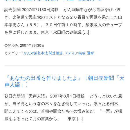
読売新聞 2007年7月30日掲載 がん闘病中ながら選挙を戦い抜
き、比例選で民主党のラストとなる２０番目で再選を果たした山
本孝史さん（５８）。３０日午前１０時半、酸素吸入のチューブ
を鼻に通したまま、東京・永田町の参院議 […]
公開済み: 2007年7月30日
カテゴリー:
がん対策基本法 関連報道
,
メディア掲載
,
選挙
『あなたの出番を作りましたよ』〔朝日売新聞「天
声人語」〕
朝日売新聞「天声人語」 2007年8月1日掲載 どうっと吹いた風
が、自民党という森の木々をなぎ倒していった。累々たる倒木。
聞こえてくるのは、首相や閣僚たちへの恨み節だ。「一票」が猛
威をふるった７月の言葉から。 東京 […]