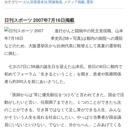
カテゴリー:
がん対策基本法 関連報道
,
メディア掲載
,
選挙
日刊スポーツ 2007年7月16日掲載
進行がんと闘病中の民主党現職、山本
孝史氏(58＝写真)は都内の病院への通院
などのため、大阪選挙区から比例代表に鞍替えして真夏の選挙戦
に挑む。
七タの7日に58歳の誕生日を迎えた山本氏。前日の6日に都内で
初めてフォーラム「生きるということ」を開き、患者や医療関係
者ら約300人を前にあいさつした。
「医師からは”常に優先順位をつけろ”と言われてきた。国会で活
動がしたいと言い、任期満了まできた。１つのことができたら次
のことができる。引き算ではなくて足し算ができる人生、みんな
がそういう人生を送れる社会にしたい。やっぱり当事者が国会議
員にいないといけない。でないと、分からへん」こみあげてくる