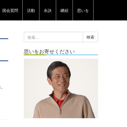
国会質問
活動
永訣
継紹
思いを
検
索:
思いをお寄せください
木。