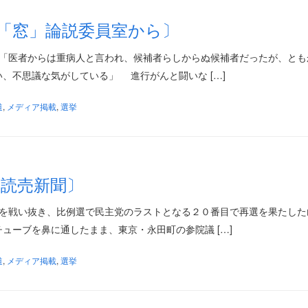
「窓」論説委員室から〕
載 「医者からは重病人と言われ、候補者らしからぬ候補者だったが、とも
、不思議な気がしている」 進行がんと闘いな […]
道
,
メディア掲載
,
選挙
〔読売新聞〕
選挙を戦い抜き、比例選で民主党のラストとなる２０番目で再選を果たした
ューブを鼻に通したまま、東京・永田町の参院議 […]
道
,
メディア掲載
,
選挙