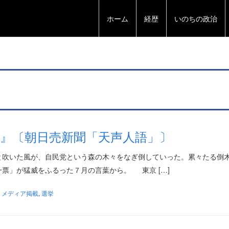
ホーム
経歴
いのちの政治
』〔朝日売新聞「天声人語」〕
うっと吹いた風が、自民党という森の木々をなぎ倒していった。累々たる倒
票」が猛威をふるった７月の言葉から。 東京 […]
,
メディア掲載
,
選挙