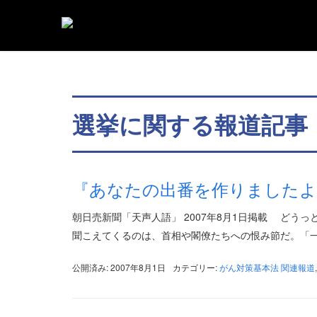
選挙に関する報道記事
『あなたの出番を作りましたよ
朝日売新聞「天声人語」 2007年8月1日掲載 ど
聞こえてくるのは、首相や閣僚たちへの恨み節だ。「一
公開済み: 2007年8月1日
カテゴリー:
がん対策基本法 関連報道