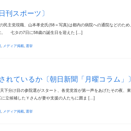
日刊スポーツ〕
中の民主党現職、山本孝史氏(58＝写真)は都内の病院への通院などのため
 七タの7日に58歳の誕生日を迎えた […]
道
,
メディア掲載
,
選挙
されているか〔朝日新聞「月曜コラム」
2日、天下分け目の参院選がスタート、各党党首が第一声をあげたその夜、
に立候補したＹさんが妻や支援の人たちに囲ま […]
道
,
メディア掲載
,
選挙