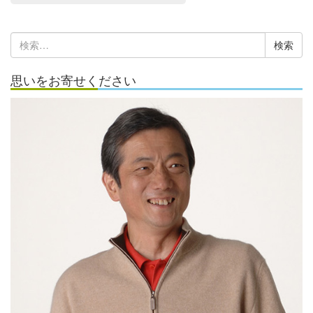
ー
カ
検
イ
索:
ブ
思いをお寄せください