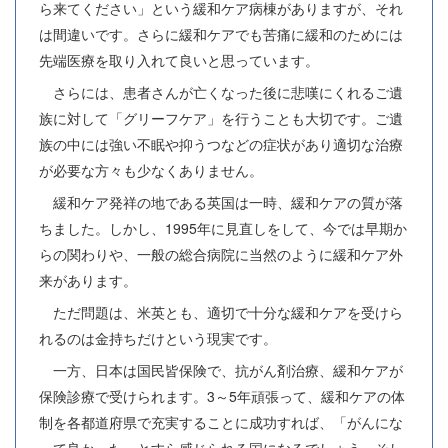
ら来てください」という緩和ケア病棟がありますが、それ
は間違いです。さらに緩和ケアでも苦痛に緩和のためには
先端医療を取り入れて良いと思っています。
さらには、患者さんが亡くなった後に悲嘆にくれるご遺
族に対して「グリーフケア」を行うことも大切です。ご遺
族の中には強い不眠や抑うつなどの症状があり適切な治療
が必要な方々も少なくありません。
緩和ケア発祥の地である英国は一時、緩和ケアの質が落
ちました。しかし、1995年に見直しをして、今では早期か
らの関わりや、一般の総合病院に当然のように緩和ケア外
来があります。
ただ問題は、米英とも、適切で十分な緩和ケアを受けら
れるのは金持ちだけという現実です。
一方、日本は国民皆保険で、抗がん剤治療、緩和ケアが
保険診療で受けられます。3～5年頑張って、緩和ケアの体
制を各都道府県で充実することに成功すれば、「がんにな
って良かった」とすら感じられる国になるでしょう。そし