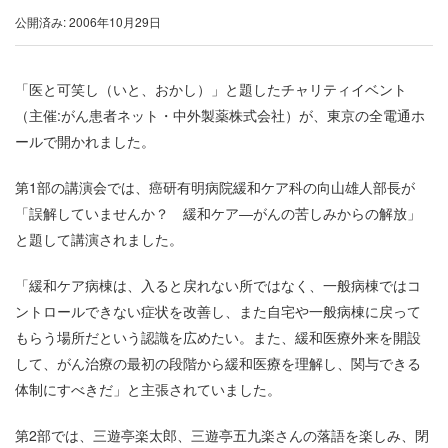
公開済み: 2006年10月29日
「医と可笑し（いと、おかし）」と題したチャリティイベント
（主催:がん患者ネット・中外製薬株式会社）が、東京の全電通ホ
ールで開かれました。
第1部の講演会では、癌研有明病院緩和ケア科の向山雄人部長が
「誤解していませんか？ 緩和ケア―がんの苦しみからの解放」
と題して講演されました。
「緩和ケア病棟は、入ると戻れない所ではなく、一般病棟ではコ
ントロールできない症状を改善し、また自宅や一般病棟に戻って
もらう場所だという認識を広めたい。また、緩和医療外来を開設
して、がん治療の最初の段階から緩和医療を理解し、関与できる
体制にすべきだ」と主張されていました。
第2部では、三遊亭楽太郎、三遊亭五九楽さんの落語を楽しみ、閉