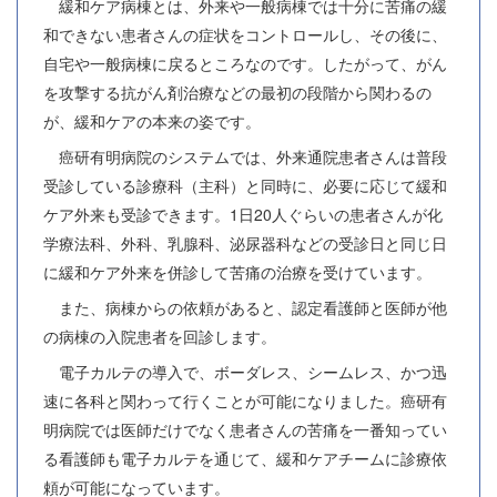
緩和ケア病棟とは、外来や一般病棟では十分に苦痛の緩
和できない患者さんの症状をコントロールし、その後に、
自宅や一般病棟に戻るところなのです。したがって、がん
を攻撃する抗がん剤治療などの最初の段階から関わるの
が、緩和ケアの本来の姿です。
癌研有明病院のシステムでは、外来通院患者さんは普段
受診している診療科（主科）と同時に、必要に応じて緩和
ケア外来も受診できます。1日20人ぐらいの患者さんが化
学療法科、外科、乳腺科、泌尿器科などの受診日と同じ日
に緩和ケア外来を併診して苦痛の治療を受けています。
また、病棟からの依頼があると、認定看護師と医師が他
の病棟の入院患者を回診します。
電子カルテの導入で、ボーダレス、シームレス、かつ迅
速に各科と関わって行くことが可能になりました。癌研有
明病院では医師だけでなく患者さんの苦痛を一番知ってい
る看護師も電子カルテを通じて、緩和ケアチームに診療依
頼が可能になっています。