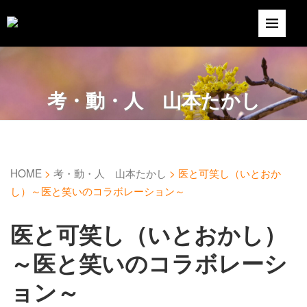
考・動・人 山本たかし
HOME
>
考・動・人 山本たかし
>
医と可笑し（いとおか
し）～医と笑いのコラボレーション～
医と可笑し（いとおかし）
～医と笑いのコラボレーシ
ョン～