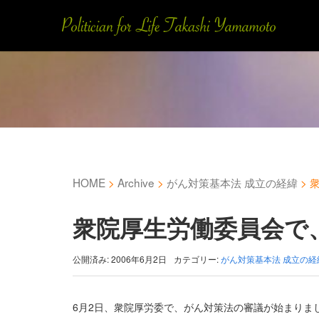
HOME
>
Archive
>
がん対策基本法 成立の経緯
>
衆院厚生労働委員会で
公開済み: 2006年6月2日
カテゴリー:
がん対策基本法 成立の経
6月2日、衆院厚労委で、がん対策法の審議が始まりま