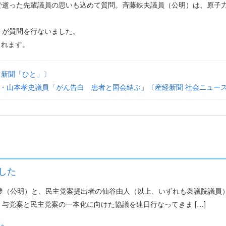
で逝った先輩議員の思いも込めて質問。斉藤鉄夫議員（公明）は、原子
）が質問を行ないました。
されます。
日新聞「ひと」〕
・山本孝史議員「がん告白 患者と国会結ぶ」〔産経新聞 社会ニュー
した
豊（公明）と、民主党案提出者の仙谷由人（以上、いずれも衆議院議員
与党案と民主党案の一本化に向けた協議を連日行なってきま […]