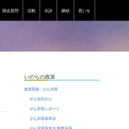
国会質問
活動
永訣
継紹
思いを
いのちの政策
政策実績：がん対策
がん告白から
がん対策レポート
がん対策基本法
がん対策基本法 附帯決議