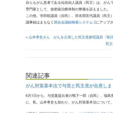
自らもがん患者である仙谷由人議員（民主）は、がん
専門家として、放射線治療体制の整備を訴えました。
この他、寺田稔議員（自民）、田名部匡代議員（民主
議事録はまもなく
国会会議録検索システム
にアップ
«
山本孝史さん がんを公表した民主党参院議員〔毎
民主
関連記事
がん対策基本法で与党と民主党が合意しま
6月1日から、与党案提出者の鴨下一郎（自民）、福島
に、私、山本孝史も加わり、がん対策基本法について、