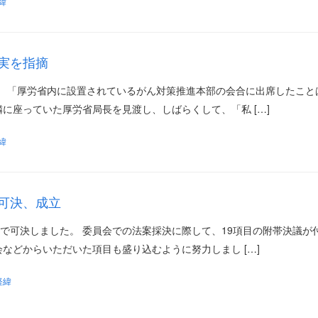
緯
実を指摘
。 「厚労省内に設置されているがん対策推進本部の会合に出席したこと
に座っていた厚労省局長を見渡し、しばらくして、「私 […]
緯
可決、成立
致で可決しました。 委員会での法案採決に際して、19項目の附帯決議が
などからいただいた項目も盛り込むように努力しまし […]
経緯