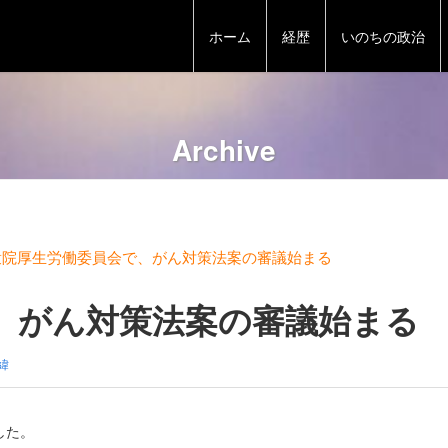
ホーム
経歴
いのちの政治
Archive
衆院厚生労働委員会で、がん対策法案の審議始まる
、がん対策法案の審議始まる
緯
した。