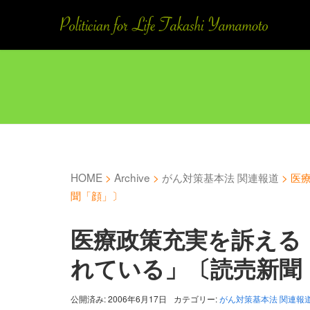
HOME
>
Archive
>
がん対策基本法 関連報道
>
医
聞「顔」〕
医療政策充実を訴える
れている」〔読売新聞
公開済み: 2006年6月17日
カテゴリー:
がん対策基本法 関連報