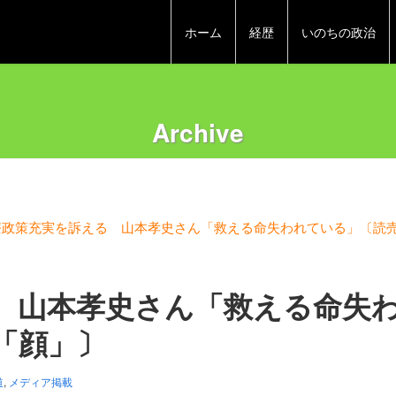
ホーム
経歴
いのちの政治
Archive
療政策充実を訴える 山本孝史さん「救える命失われている」〔読
 山本孝史さん「救える命失
「顔」〕
道
,
メディア掲載