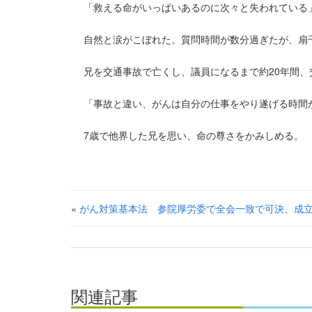
「救える命がいっぱいあるのに次々と失われている
自然と涙がこぼれた。質問時間が数分過ぎたが、扇
兄を交通事故で亡くし、議員になるまで約20年間、
「事故と違い、がんは自分の仕事をやり遂げる時間
7歳で他界した兄を思い、命の尊さをかみしめる。
«
がん対策基本法 参院厚労委で全会一致で可決、成
関連記事