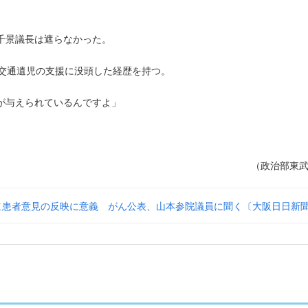
」
千景議長は遮らなかった。
交通遺児の支援に没頭した経歴を持つ。
が与えられているんですよ」
（政治部東
立
患者意見の反映に意義 がん公表、山本参院議員に聞く〔大阪日日新