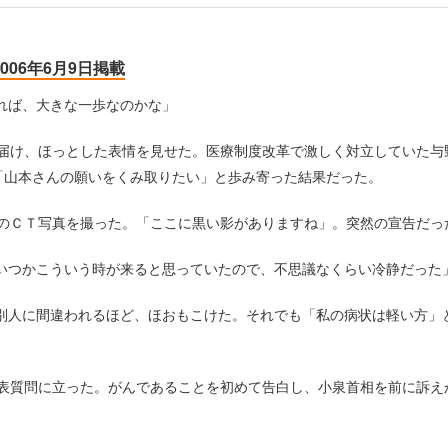
006年6月9日掲載
れば、大きな一歩なのかな」
届け、ほっとした表情を見せた。医療制度改革で激しく対立していた与
「山本さんの願いをくみ取りたい」と歩み寄った結果だった。
のＣＴ写真を撮った。「ここに黒い影がありますね」。突然の宣告だっ
つかこういう時が来ると思っていたので、不思議なくらい冷静だった
人に間違われるほど、ほおもこけた。それでも「私の病状は軽い方」
表質問に立った。がんであることを初めて告白し、小泉首相を前に訴え