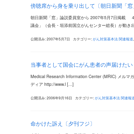
傍聴席から身を乗り出して〔朝日新聞「窓
朝日新聞「窓」論説委員室から 2007年5月7日掲
議会」（会長・垣添前国立がんセンター総長）が動き出
公開済み: 2007年5月7日
カテゴリー:
がん対策基本法 関連報道
当事者として国会にがん患者の声届けたい〔Medical 
Medical Research Information Center (MRI
ディア http://www.l […]
公開済み: 2006年9月16日
カテゴリー:
がん対策基本法 関連報
命かけた訴え〔夕刊フジ〕