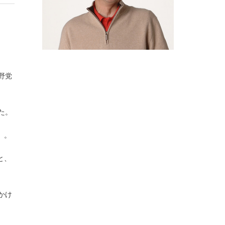
野党
た。
」。
と、
かけ