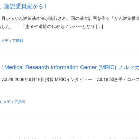
」論説委員室から〕
載 ４月からがん対策基本法が施行され、国の基本計画を作る「がん対策推
した。 「患者や遺族の代表もメンバーとなり […]
,
メディア掲載
Research Information Center (MRIC) メルマ
C) メルマガ vol.28 2006年9月16日掲載 MRICインタビュー vol.16 聞き手・ロハ
道
,
メディア掲載