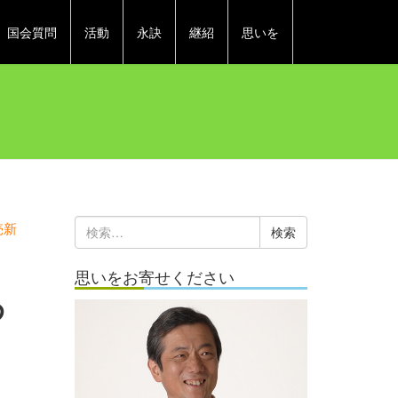
国会質問
活動
永訣
継紹
思いを
売新
検
索:
思いをお寄せください
わ